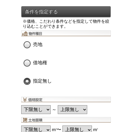
※価格、こだわり条件などを指定して物件を絞
り込むことができます。
売地
借地権
指定無し
～
m
〜
m
2
2