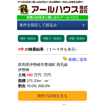
9件
の検索結果
（ 1 〜 9 件を表示）
候補に追加
群馬県伊勢崎市豊城町
両毛線
伊勢崎
580
万円
-万円
371.33m
-m
2
2
70.0%
200.0%
詳細