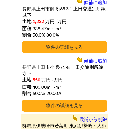
候補に追加
長野県上田市御
所692-1
上田交通別所線
城下
1,232
万円
-万円
339.47m
-m
2
2
50.0%
80.0%
詳細
候補に追加
長野県上田市小
泉71-8
上田交通別所線
寺下
550
万円
-万円
400.00m
-m
2
2
60.0%
200.0%
詳細
候補から削除
群馬県伊勢崎市若葉町
東武伊勢崎・大師