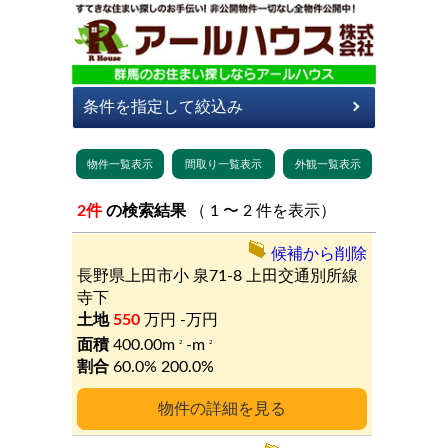
2件
の検索結果
（ 1 〜 2 件を表示）
候補から削除
長野県上田市小
泉71-8
上田交通別所線
寺下
550
万円
-万円
400.00m
-m
2
2
60.0%
200.0%
詳細