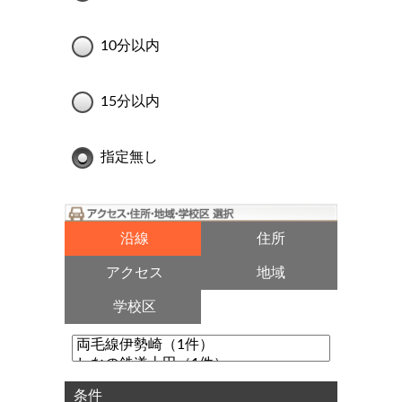
10分以内
15分以内
指定無し
沿線
住所
アクセス
地域
学校区
条件