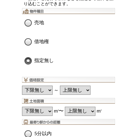
り込むことができます。
売地
借地権
指定無し
～
m
〜
m
2
2
5分以内