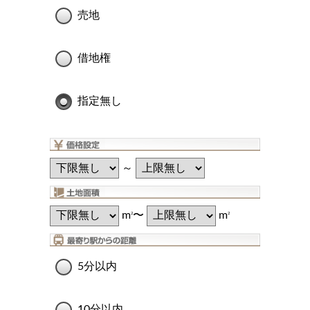
売地
借地権
指定無し
～
m
〜
m
2
2
5分以内
10分以内