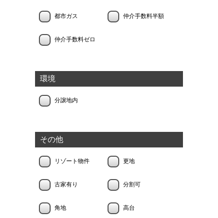
都市ガス
仲介手数料半額
仲介手数料ゼロ
環境
分譲地内
その他
リゾート物件
更地
古家有り
分割可
角地
高台