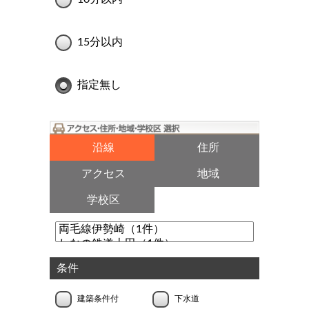
15分以内
指定無し
沿線
住所
アクセス
地域
学校区
条件
建築条件付
下水道