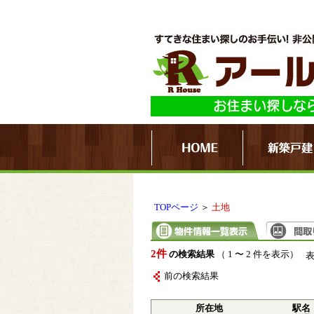
TOPページ
＞
土地
2件
の検索結果
（ 1 〜 2 件を表示）
前の検索結果
所在地
駅名