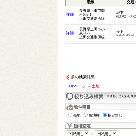
沿線
交通
長野県上田市御
城下
詳細
所692-1
徒歩 8分/バス-
上田交通別所線
長野県上田市小
寺下
詳細
泉71-8
徒歩 29分/バス-
上田交通別所線
前の検索結果
TOPページ
＞
土地
※価格、こだわり条
売地
借地権
指定無し
～