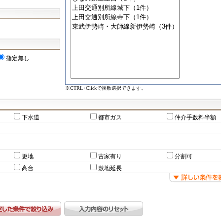
指定無し
※CTRL+Clickで複数選択できます。
下水道
都市ガス
仲介手数料半額
更地
古家有り
分割可
高台
敷地延長