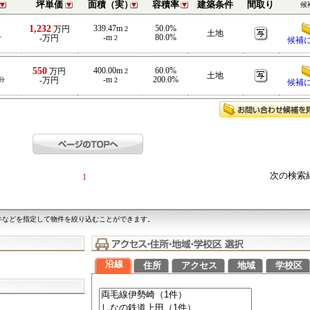
坪単価
面積（実）
容積率
建築条件
間取り
候
1,232
339.47m
50.0%
万円
2
土地
-m
80.0%
分
-万円
2
候補
550
400.00m
60.0%
万円
2
土地
-m
200.0%
分
-万円
2
候補
次の検索
1
件などを指定して物件を絞り込むことができます。
沿線
住所
アクセス
地域
学校区