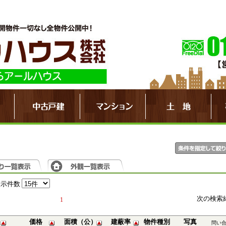
表示件数
次の検索
1
価格
面積（公）
建蔽率
物件種別
写真
問い