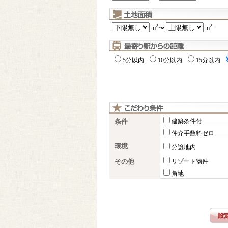
2
2
m
〜
m
5分以内
10分以内
15分以内
条件
建築条件付
仲介手数料ゼロ
環境
分譲地内
その他
リゾート物件
角地