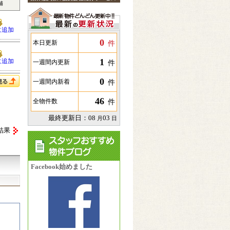
補
に追加
0
件
本日更新
1
に追加
件
一週間内更新
0
件
一週間内新着
46
件
全物件数
最終更新日：
08
03
月
日
結果
Facebook始めました