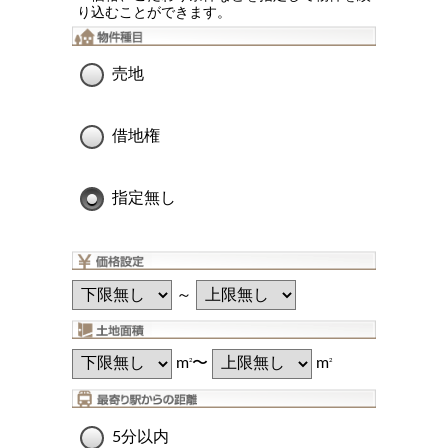
り込むことができます。
売地
借地権
指定無し
～
m
〜
m
2
2
5分以内