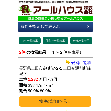
2件
の検索結果
（ 1 〜 2 件を表示）
候補に追加
長野県上田市御
所692-1
上田交通別所線
城下
1,232
万円
-万円
339.47m
-m
2
2
50.0%
80.0%
詳細