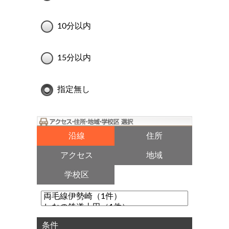
10分以内
15分以内
指定無し
沿線
住所
アクセス
地域
学校区
条件