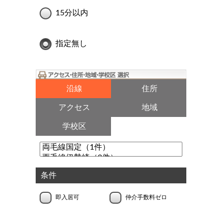
15分以内
指定無し
沿線
住所
アクセス
地域
学校区
条件
即入居可
仲介手数料ゼロ