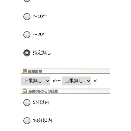
〜10年
〜20年
指定無し
m
〜
m
2
2
5分以内
10分以内