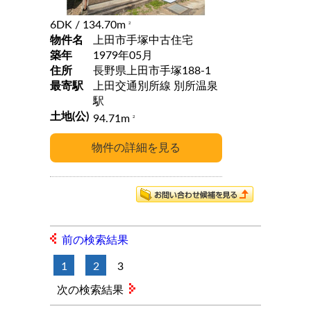
6DK
/ 134.70m
2
物件名
上田市手塚中古住宅
築年
1979年05月
住所
長野県上田市手塚188-1
最寄駅
上田交通別所線 別所温泉
駅
土地(公)
94.71m
2
前の検索結果
1
2
3
次の検索結果