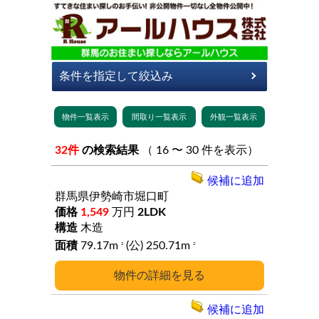
32件
の検索結果
（ 16 〜 30 件を表示）
候補に追加
群馬県伊勢崎市堀口町
1,549
万円
2LDK
木造
79.17m
(公) 250.71m
2
2
詳細
候補に追加