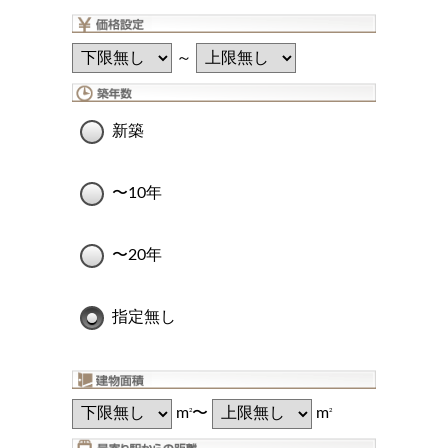
～
新築
〜10年
〜20年
指定無し
m
〜
m
2
2