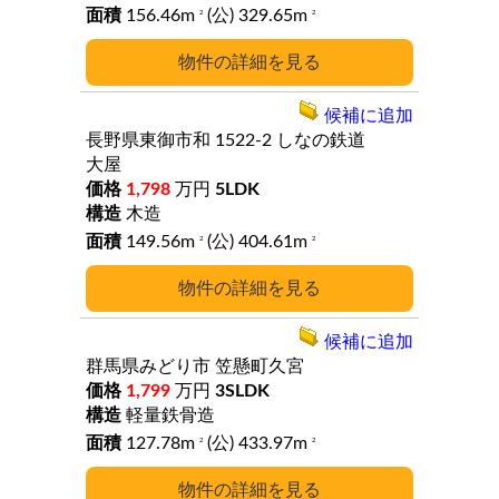
156.46m
(公) 329.65m
2
2
詳細
候補に追加
長野県東御市和
1522-2
しなの鉄道
大屋
1,798
万円
5LDK
木造
149.56m
(公) 404.61m
2
2
詳細
候補に追加
群馬県みどり市
笠懸町久宮
1,799
万円
3SLDK
軽量鉄骨造
127.78m
(公) 433.97m
2
2
詳細