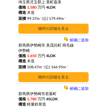
埼玉県児玉郡上
里町嘉美
1,580
万円
4LDK
木造
99.37m
(公) 179.49m
2
2
詳細
候補に追加
群馬県伊勢崎市
美茂呂町
両毛線
伊勢崎
1,650
万円
4LDK
木造
108.47m
(公) 166.95m
2
2
詳細
候補に追加
群馬県伊勢崎市若葉町
1,780
万円
4SLDK
軽量鉄骨造