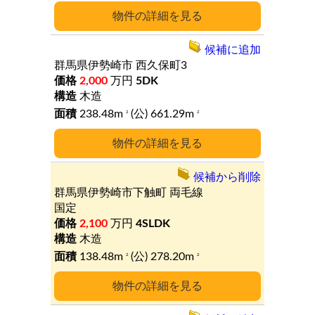
詳細
候補に追加
群馬県伊勢崎市
西久保町3
2,000
万円
5DK
木造
238.48m
(公) 661.29m
2
2
詳細
候補から削除
群馬県伊勢崎市下触町
両毛線
国定
2,100
万円
4SLDK
木造
138.48m
(公) 278.20m
2
2
詳細