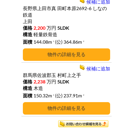
候補に追加
長野県上田市真
田町本原2692-6
しなの
鉄道
上田
2,200
万円
5LDK
軽量鉄骨造
144.08m
(公) 364.86m
2
2
詳細
候補に追加
群馬県佐波郡玉
村町上之手
2,238
万円
5LDK
木造
150.32m
(公) 237.91m
2
2
詳細