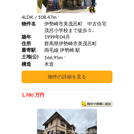
4LDK
/ 108.47m
2
物件名
伊勢崎市美茂呂町 中古住宅
茂呂小学校まで徒歩５..
築年
1999年04月
住所
群馬県伊勢崎市美茂呂町
最寄駅
両毛線 伊勢崎 駅
土地(公)
166.95m
2
構造
木造
1,780 万円