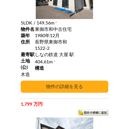
5LDK
/ 149.56m
2
物件名
東御市和中古住宅
築年
1980年12月
住所
長野県東御市和
1522-2
最寄駅
しなの鉄道 大屋 駅
土地
404.61m
2
(公)
構造
木造
1,799 万円