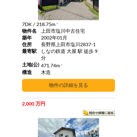
7DK
/ 218.75m
2
物件名
上田市塩川中古住宅
築年
2002年01月
住所
長野県上田市塩川2837-1
最寄駅
しなの鉄道 大屋 駅 徒歩 9
分
土地(公)
471.74m
2
構造
木造
2,000 万円