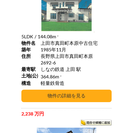
5LDK
/ 144.08m
2
物件名
上田市真田町本原中古住宅
築年
1985年11月
住所
長野県上田市真田町本原
2692-6
最寄駅
しなの鉄道 上田 駅
土地(公)
364.86m
2
構造
軽量鉄骨造
2,238 万円