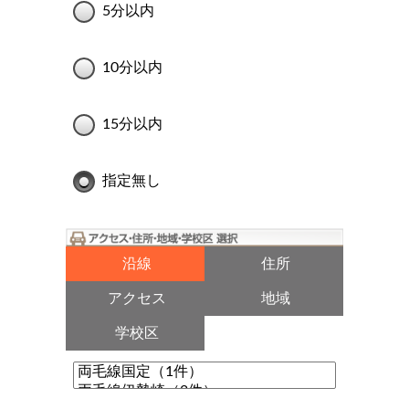
5分以内
10分以内
15分以内
指定無し
沿線
住所
アクセス
地域
学校区