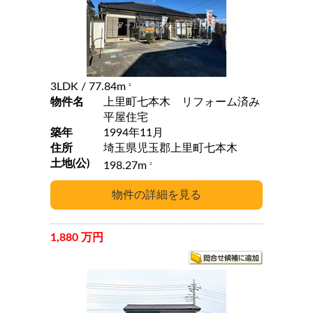
3LDK
/ 77.84m
2
物件名
上里町七本木 リフォーム済み
平屋住宅
築年
1994年11月
住所
埼玉県児玉郡上里町七本木
土地(公)
198.27m
2
1,880 万円