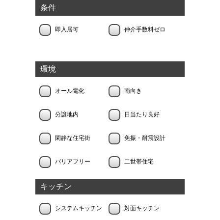
条件
即入居可
仲介手数料ゼロ
環境
オール電化
南向き
分譲地内
日当たり良好
閑静な住宅街
免振・耐震設計
バリアフリー
二世帯住宅
キッチン
システムキッチン
対面キッチン