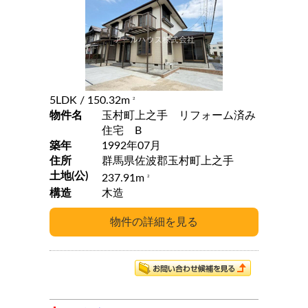
5LDK
/ 150.32m
2
物件名
玉村町上之手 リフォーム済み
住宅 B
築年
1992年07月
住所
群馬県佐波郡玉村町上之手
土地(公)
237.91m
2
構造
木造