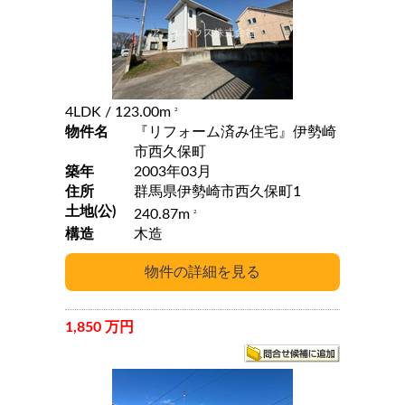
4LDK
/ 123.00m
2
物件名
『リフォーム済み住宅』伊勢崎
市西久保町
築年
2003年03月
住所
群馬県伊勢崎市西久保町1
土地(公)
240.87m
2
構造
木造
1,850 万円