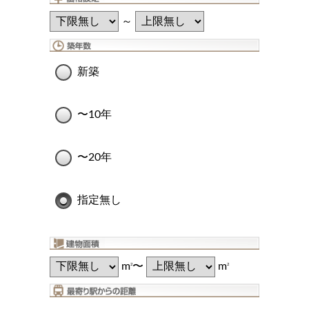
～
新築
〜10年
〜20年
指定無し
m
〜
m
2
2