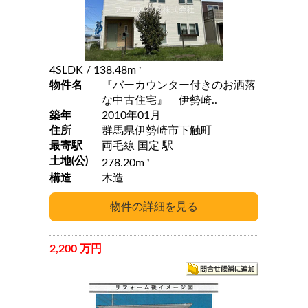
4SLDK
/ 138.48m
2
物件名
『バーカウンター付きのお洒落
な中古住宅』 伊勢崎..
築年
2010年01月
住所
群馬県伊勢崎市下触町
最寄駅
両毛線 国定 駅
土地(公)
278.20m
2
構造
木造
2,200 万円