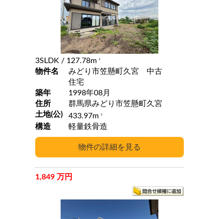
3SLDK
/ 127.78m
2
物件名
みどり市笠懸町久宮 中古
住宅
築年
1998年08月
住所
群馬県みどり市笠懸町久宮
土地(公)
433.97m
2
構造
軽量鉄骨造
1,849 万円