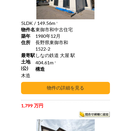
5LDK
/ 149.56m
2
物件名
東御市和中古住宅
築年
1980年12月
住所
長野県東御市和
1522-2
最寄駅
しなの鉄道 大屋 駅
土地
404.61m
2
(公)
構造
木造
1,799 万円