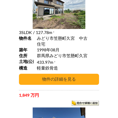
3SLDK
/ 127.78m
2
物件名
みどり市笠懸町久宮 中古
住宅
築年
1998年08月
住所
群馬県みどり市笠懸町久宮
土地(公)
433.97m
2
構造
軽量鉄骨造
1,849 万円