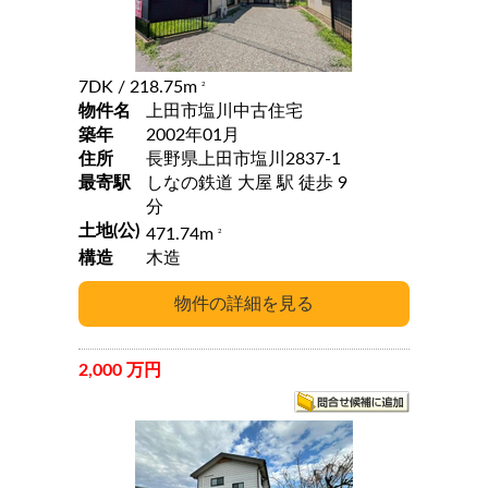
7DK
/ 218.75m
2
物件名
上田市塩川中古住宅
築年
2002年01月
住所
長野県上田市塩川2837-1
最寄駅
しなの鉄道 大屋 駅 徒歩 9
分
土地(公)
471.74m
2
構造
木造
2,000 万円