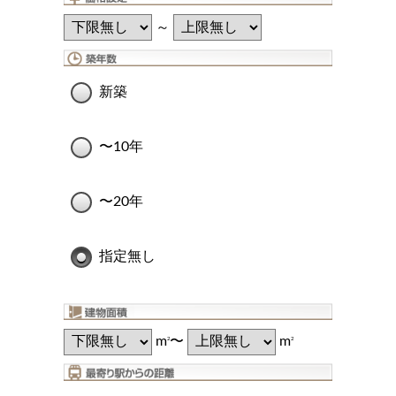
～
新築
〜10年
〜20年
指定無し
m
〜
m
2
2