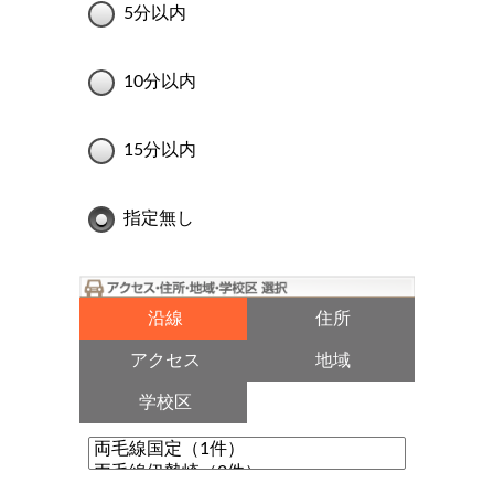
5分以内
10分以内
15分以内
指定無し
沿線
住所
アクセス
地域
学校区