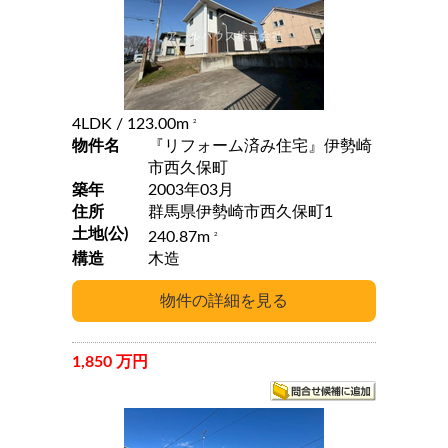
4LDK
/ 123.00m
2
物件名
『リフォーム済み住宅』伊勢崎
市西久保町
築年
2003年03月
住所
群馬県伊勢崎市西久保町1
土地(公)
240.87m
2
構造
木造
1,850 万円