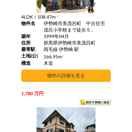
4LDK
/ 108.47m
2
物件名
伊勢崎市美茂呂町 中古住宅
茂呂小学校まで徒歩５..
築年
1999年04月
住所
群馬県伊勢崎市美茂呂町
最寄駅
両毛線 伊勢崎 駅
土地(公)
166.95m
2
構造
木造
1,780 万円