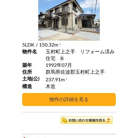
5LDK
/ 150.32m
2
物件名
玉村町上之手 リフォーム済み
住宅 B
築年
1992年07月
住所
群馬県佐波郡玉村町上之手
土地(公)
237.91m
2
構造
木造