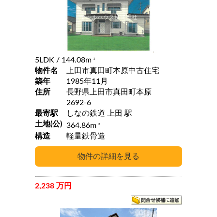
5LDK
/ 144.08m
2
物件名
上田市真田町本原中古住宅
築年
1985年11月
住所
長野県上田市真田町本原
2692-6
最寄駅
しなの鉄道 上田 駅
土地(公)
364.86m
2
構造
軽量鉄骨造
2,238 万円