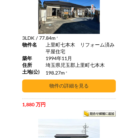
3LDK
/ 77.84m
2
物件名
上里町七本木 リフォーム済み
平屋住宅
築年
1994年11月
住所
埼玉県児玉郡上里町七本木
土地(公)
198.27m
2
1,880 万円