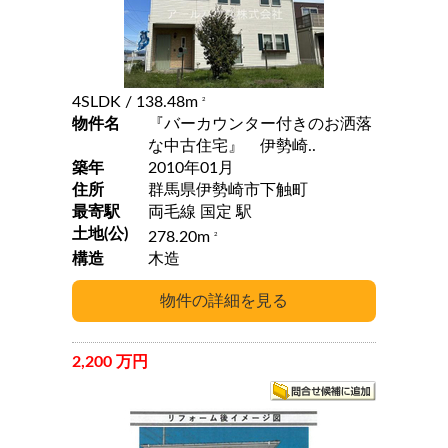
4SLDK
/ 138.48m
2
物件名
『バーカウンター付きのお洒落
な中古住宅』 伊勢崎..
築年
2010年01月
住所
群馬県伊勢崎市下触町
最寄駅
両毛線 国定 駅
土地(公)
278.20m
2
構造
木造
2,200 万円