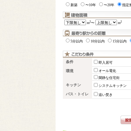
新築
〜10年
〜20年
指定
2
2
m
〜
m
5分以内
10分以内
15分以内
条件
即入居可
環境
オール電化
閑静な住宅街
キッチン
システムキッチン
バス・トイレ
追い焚き