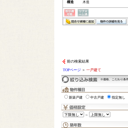
構造
木造
前の検索結果
TOPページ
＞
一戸建て
※価格、こだわり条
新築戸建
中古戸建
指定無し
～