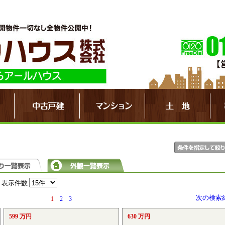
表示件数
次の検索
1
2
3
599 万円
630 万円