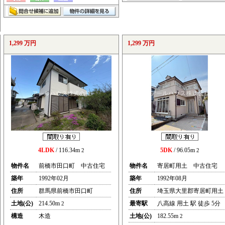
1,299 万円
1,299 万円
4LDK
/ 116.34m
5DK
/ 96.05m
2
2
物件名
前橋市田口町 中古住宅
物件名
寄居町用土 中古住宅
築年
1992年02月
築年
1992年08月
住所
群馬県前橋市田口町
住所
埼玉県大里郡寄居町用土
土地(公)
214.50m
最寄駅
八高線 用土 駅 徒歩 5分
2
構造
木造
土地(公)
182.55m
2