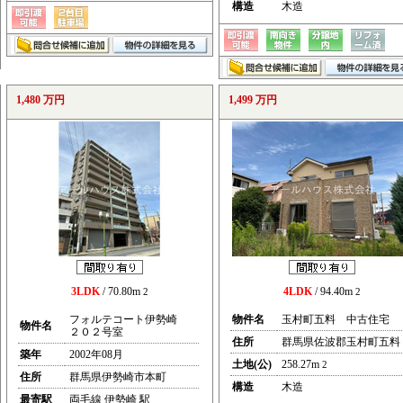
構造
木造
1,480 万円
1,499 万円
3LDK
/ 70.80m
4LDK
/ 94.40m
2
2
フォルテコート伊勢崎
物件名
玉村町五料 中古住宅
物件名
２０２号室
住所
群馬県佐波郡玉村町五料
築年
2002年08月
土地(公)
258.27m
2
住所
群馬県伊勢崎市本町
構造
木造
最寄駅
両毛線 伊勢崎 駅