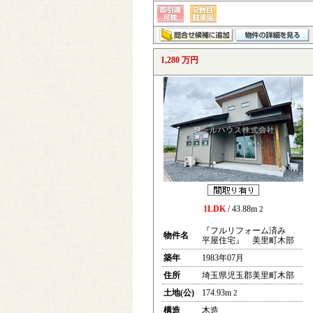
1,280 万円
1LDK
/ 43.88m
2
『フルリフォーム済み
物件名
平屋住宅』 美里町木部
築年
1983年07月
住所
埼玉県児玉郡美里町木部
土地(公)
174.93m
2
構造
木造