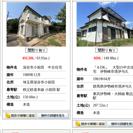
4SLDK
/ 93.93m
6DK
/ 149.98m
2
2
物件名
深谷市小前田 中古住宅
『６DK』 大型の中古
物件名
宅 伊勢崎市境伊与久
築年
1989年12月
築年
1981年04月
住所
埼玉県深谷市小前田
住所
群馬県伊勢崎市境伊与久
最寄駅
秩父鉄道本線 小前田 駅
東武伊勢崎・大師線 剛志
最寄駅
土地(公)
150.68m
2
駅
構造
木造
土地(公)
297.52m
2
構造
木造