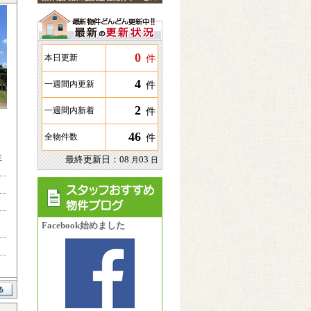
0
件
本日更新
4
件
一週間内更新
2
件
一週間内新着
46
件
全物件数
住
最終更新日：
08
03
月
日
Facebook始めました