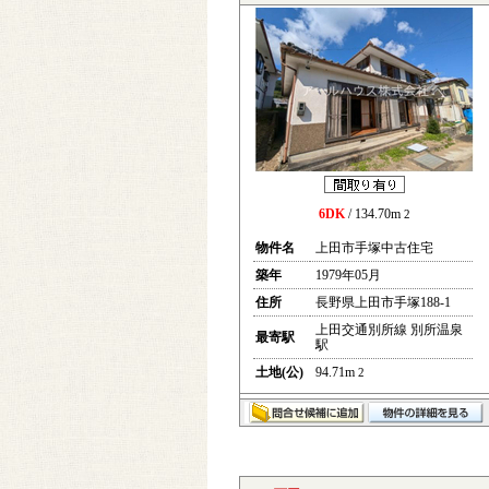
6DK
/ 134.70m
2
物件名
上田市手塚中古住宅
築年
1979年05月
住所
長野県上田市手塚188-1
上田交通別所線 別所温泉
最寄駅
駅
土地(公)
94.71m
2