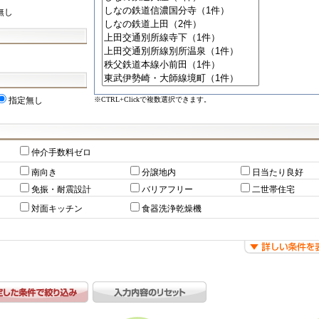
無し
※CTRL+Clickで複数選択できます。
指定無し
仲介手数料ゼロ
南向き
分譲地内
日当たり良好
免振・耐震設計
バリアフリー
二世帯住宅
対面キッチン
食器洗浄乾燥機