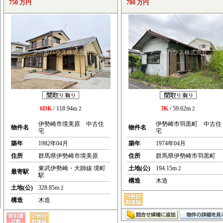
750 万円
780 万円
6DK
/ 118.94m
3K
/ 59.62m
2
2
伊勢崎市境美原 中古住
伊勢崎市羽黒町 中古住
物件名
物件名
宅
宅
築年
1982年04月
築年
1974年04月
住所
群馬県伊勢崎市境美原
住所
群馬県伊勢崎市羽黒町
東武伊勢崎・大師線 境町
土地(公)
194.15m
2
最寄駅
駅
構造
木造
土地(公)
328.85m
2
構造
木造