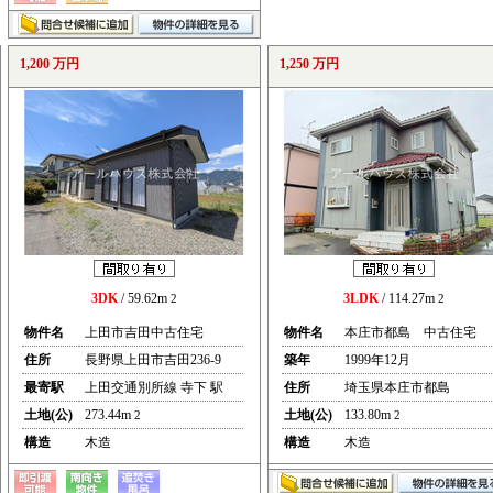
1,200 万円
1,250 万円
3DK
/ 59.62m
3LDK
/ 114.27m
2
2
物件名
上田市吉田中古住宅
物件名
本庄市都島 中古住宅
住所
長野県上田市吉田236-9
築年
1999年12月
最寄駅
上田交通別所線 寺下 駅
住所
埼玉県本庄市都島
土地(公)
273.44m
土地(公)
133.80m
2
2
構造
木造
構造
木造