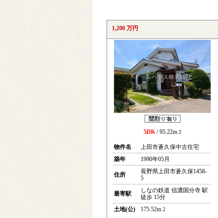
1,200 万円
5DK
/ 95.22m
2
物件名
上田市蒼久保中古住宅
築年
1990年05月
長野県上田市蒼久保1458-
住所
5
しなの鉄道 信濃国分寺 駅
最寄駅
徒歩 15分
土地(公)
175.52m
2