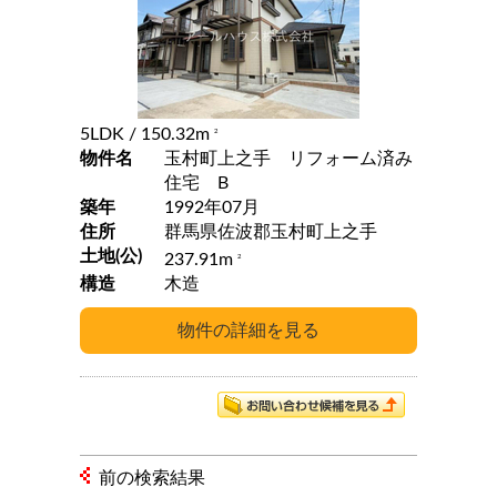
5LDK
/ 150.32m
2
物件名
玉村町上之手 リフォーム済み
住宅 B
築年
1992年07月
住所
群馬県佐波郡玉村町上之手
土地(公)
237.91m
2
構造
木造
前の検索結果