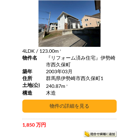
4LDK
/ 123.00m
2
物件名
『リフォーム済み住宅』伊勢崎
市西久保町
築年
2003年03月
住所
群馬県伊勢崎市西久保町1
土地(公)
240.87m
2
構造
木造
1,850 万円