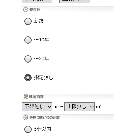
新築
〜10年
〜20年
指定無し
m
〜
m
2
2
5分以内