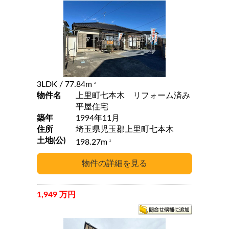
3LDK
/ 77.84m
2
物件名
上里町七本木 リフォーム済み
平屋住宅
築年
1994年11月
住所
埼玉県児玉郡上里町七本木
土地(公)
198.27m
2
1,949 万円