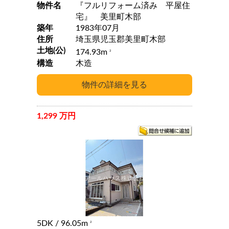
物件名
『フルリフォーム済み 平屋住
宅』 美里町木部
築年
1983年07月
住所
埼玉県児玉郡美里町木部
土地(公)
174.93m
2
構造
木造
1,299 万円
5DK
/ 96.05m
2