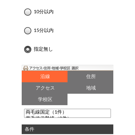
10分以内
15分以内
指定無し
沿線
住所
アクセス
地域
学校区
条件