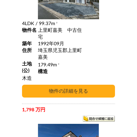
4LDK
/ 99.37m
2
物件名
上里町嘉美 中古住
宅
築年
1992年09月
住所
埼玉県児玉郡上里町
嘉美
土地
179.49m
2
(公)
構造
木造
1,798 万円