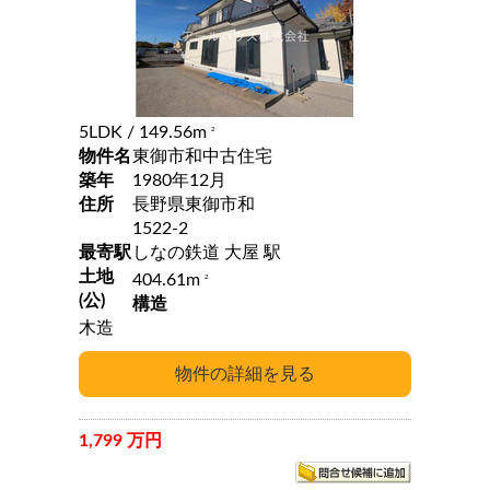
5LDK
/ 149.56m
2
物件名
東御市和中古住宅
築年
1980年12月
住所
長野県東御市和
1522-2
最寄駅
しなの鉄道 大屋 駅
土地
404.61m
2
(公)
構造
木造
1,799 万円