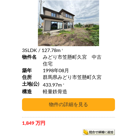
3SLDK
/ 127.78m
2
物件名
みどり市笠懸町久宮 中古
住宅
築年
1998年08月
住所
群馬県みどり市笠懸町久宮
土地(公)
433.97m
2
構造
軽量鉄骨造
1,849 万円