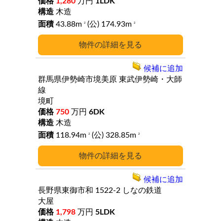
1,280
万円
1LDK
木造
43.88m
(公) 174.93m
2
2
詳細
候補に追加
群馬県伊勢崎市境美原
東武伊勢崎・大師
線
境町
750
万円
6DK
木造
118.94m
(公) 328.85m
2
2
詳細
候補に追加
長野県東御市和
1522-2
しなの鉄道
大屋
1,798
万円
5LDK