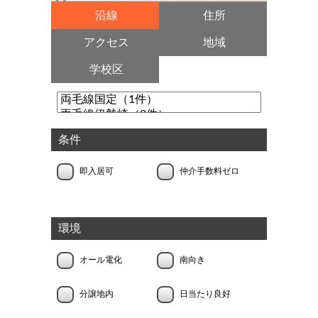
沿線
住所
アクセス
地域
学校区
条件
即入居可
仲介手数料ゼロ
環境
オール電化
南向き
分譲地内
日当たり良好