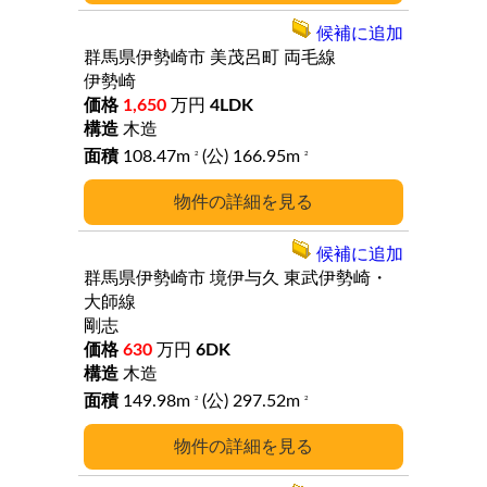
候補に追加
群馬県伊勢崎市
美茂呂町
両毛線
伊勢崎
1,650
万円
4LDK
木造
108.47m
(公) 166.95m
2
2
詳細
候補に追加
群馬県伊勢崎市
境伊与久
東武伊勢崎・
大師線
剛志
630
万円
6DK
木造
149.98m
(公) 297.52m
2
2
詳細