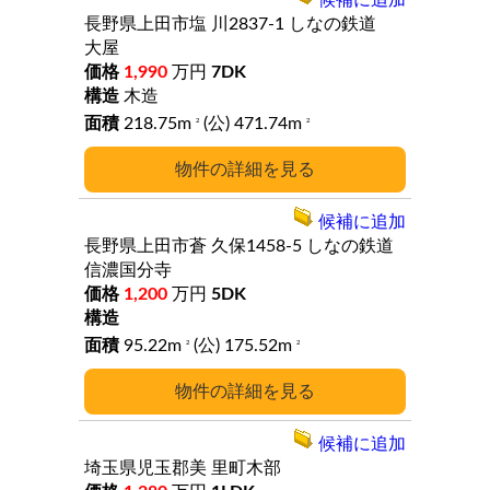
長野県上田市塩
川2837-1
しなの鉄道
大屋
1,990
万円
7DK
木造
218.75m
(公) 471.74m
2
2
詳細
候補に追加
長野県上田市蒼
久保1458-5
しなの鉄道
信濃国分寺
1,200
万円
5DK
95.22m
(公) 175.52m
2
2
詳細
候補に追加
埼玉県児玉郡美
里町木部