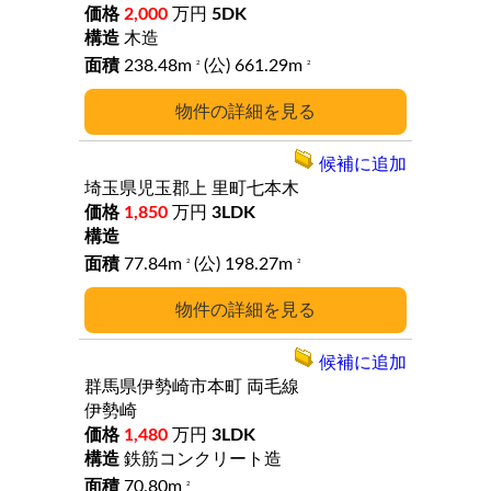
2,000
万円
5DK
木造
238.48m
(公) 661.29m
2
2
詳細
候補に追加
埼玉県児玉郡上
里町七本木
1,850
万円
3LDK
77.84m
(公) 198.27m
2
2
詳細
候補に追加
群馬県伊勢崎市本町
両毛線
伊勢崎
1,480
万円
3LDK
鉄筋コンクリート造
70.80m
2