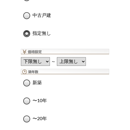
中古戸建
指定無し
～
新築
〜10年
〜20年