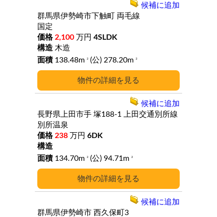
候補に追加
群馬県伊勢崎市下触町
両毛線
国定
2,100
万円
4SLDK
木造
138.48m
(公) 278.20m
2
2
詳細
候補に追加
長野県上田市手
塚188-1
上田交通別所線
別所温泉
238
万円
6DK
134.70m
(公) 94.71m
2
2
詳細
候補に追加
群馬県伊勢崎市
西久保町3