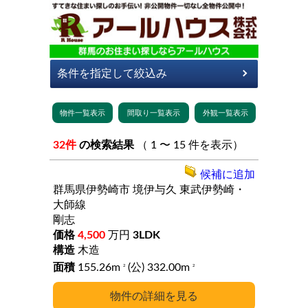
32件
の検索結果
（ 1 〜 15 件を表示）
候補に追加
群馬県伊勢崎市
境伊与久
東武伊勢崎・
大師線
剛志
4,500
万円
3LDK
木造
155.26m
(公) 332.00m
2
2
詳細