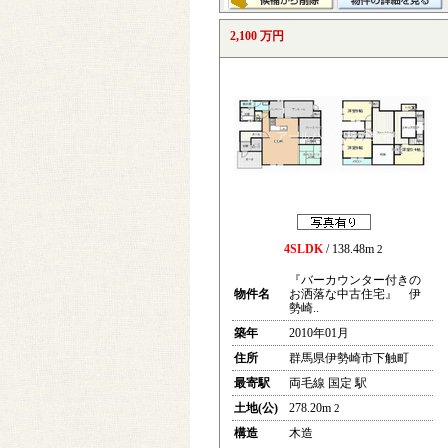
2,100 万円
4SLDK
/ 138.48m
2
『バーカウンター付きの
物件名
お洒落な中古住宅』 伊
勢崎..
築年
2010年01月
住所
群馬県伊勢崎市下触町
最寄駅
両毛線 国定 駅
土地(公)
278.20m
2
構造
木造