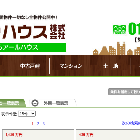
表示件数
次の検索
1
2
3
1,650 万円
630 万円