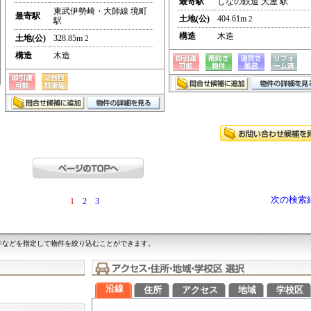
最寄駅
しなの鉄道 大屋 駅
東武伊勢崎・大師線 境町
最寄駅
土地(公)
404.61m
2
駅
構造
木造
土地(公)
328.85m
2
構造
木造
次の検索
1
2
3
件などを指定して物件を絞り込むことができます。
沿線
住所
アクセス
地域
学校区