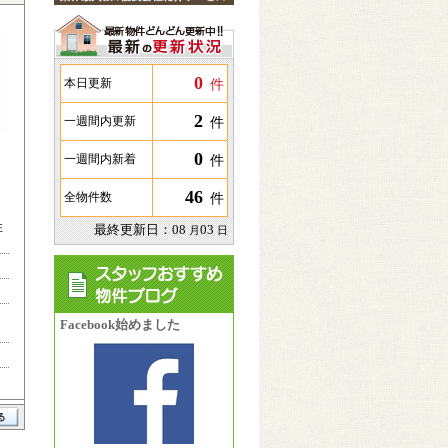
0
件
本日更新
2
件
一週間内更新
0
件
一週間内新着
46
件
全物件数
住
最終更新日：
08
03
月
日
Facebook始めました