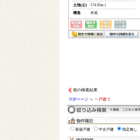
土地(公)
174.93m
2
構造
木造
前の検索結果
TOPページ
＞
一戸建て
※価格、こだわり条
新築戸建
中古戸建
指定無し