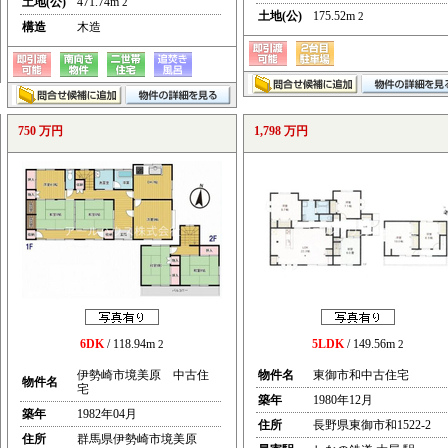
土地(公)
471.74m
2
土地(公)
175.52m
2
構造
木造
750 万円
1,798 万円
6DK
/ 118.94m
5LDK
/ 149.56m
2
2
伊勢崎市境美原 中古住
物件名
東御市和中古住宅
物件名
宅
築年
1980年12月
築年
1982年04月
住所
長野県東御市和1522-2
住所
群馬県伊勢崎市境美原