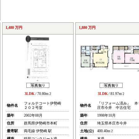
1,480 万円
1,880 万円
3LDK
/ 70.80m
3LDK
/ 81.97m
2
2
フォルテコート伊勢崎
『リフォーム済み』 本
物件名
物件名
２０２号室
庄市今井 中古住宅
築年
2002年08月
築年
1998年10月
住所
群馬県伊勢崎市本町
住所
埼玉県本庄市今井
最寄駅
両毛線 伊勢崎 駅
土地(公)
400.40m
2
構造
鉄筋コンクリート造
構造
木造