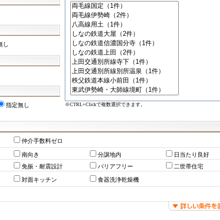
無し
※CTRL+Clickで複数選択できます。
指定無し
仲介手数料ゼロ
南向き
分譲地内
日当たり良好
免振・耐震設計
バリアフリー
二世帯住宅
対面キッチン
食器洗浄乾燥機