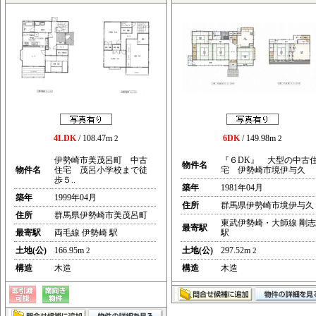
4LDK
/ 108.47m
6DK
/ 149.98m
2
2
伊勢崎市美茂呂町 中古
『６DK』 大型の中古
物件名
物件名
住宅 茂呂小学校まで徒
宅 伊勢崎市境伊与久
歩５..
築年
1981年04月
築年
1999年04月
住所
群馬県伊勢崎市境伊与久
住所
群馬県伊勢崎市美茂呂町
東武伊勢崎・大師線 剛志
最寄駅
最寄駅
両毛線 伊勢崎 駅
駅
土地(公)
166.95m
土地(公)
297.52m
2
2
構造
木造
構造
木造