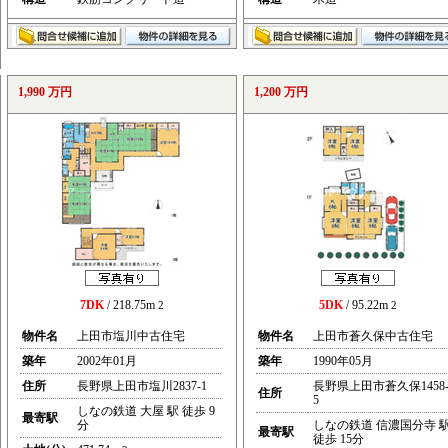
1,990 万円
1,200 万円
7DK
/ 218.75m
5DK
/ 95.22m
2
2
物件名
上田市塩川中古住宅
物件名
上田市蒼久保中古住宅
築年
2002年01月
築年
1990年05月
住所
長野県上田市塩川2837-1
長野県上田市蒼久保1458
住所
5
しなの鉄道 大屋 駅 徒歩 9
最寄駅
分
しなの鉄道 信濃国分寺 
最寄駅
徒歩 15分