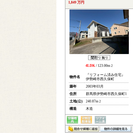
1,849 万円
4LDK
/ 123.00m
2
『リフォーム済み住宅』
物件名
伊勢崎市西久保町
築年
2003年03月
住所
群馬県伊勢崎市西久保町1
土地(公)
240.87m
2
構造
木造