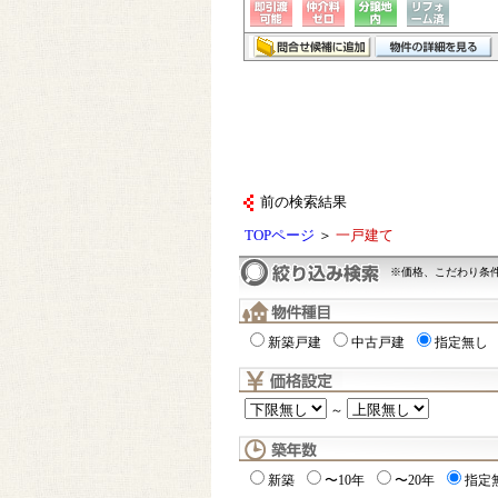
前の検索結果
TOPページ
＞
一戸建て
※価格、こだわり条
新築戸建
中古戸建
指定無し
～
新築
〜10年
〜20年
指定