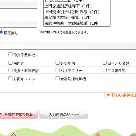
※CTRL+Clickで複数選択できます。
指定無し
仲介手数料ゼロ
南向き
分譲地内
日当たり良好
免振・耐震設計
バリアフリー
二世帯住宅
対面キッチン
食器洗浄乾燥機