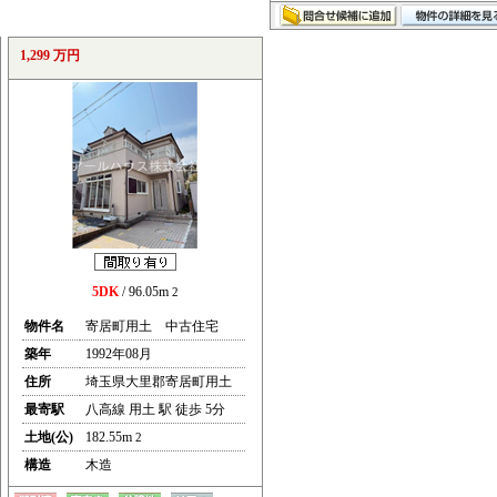
1,299 万円
5DK
/ 96.05m
2
物件名
寄居町用土 中古住宅
築年
1992年08月
住所
埼玉県大里郡寄居町用土
最寄駅
八高線 用土 駅 徒歩 5分
土地(公)
182.55m
2
構造
木造