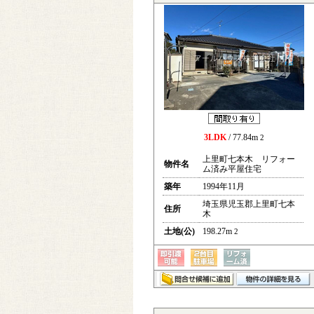
3LDK
/ 77.84m
2
上里町七本木 リフォー
物件名
ム済み平屋住宅
築年
1994年11月
埼玉県児玉郡上里町七本
住所
木
土地(公)
198.27m
2