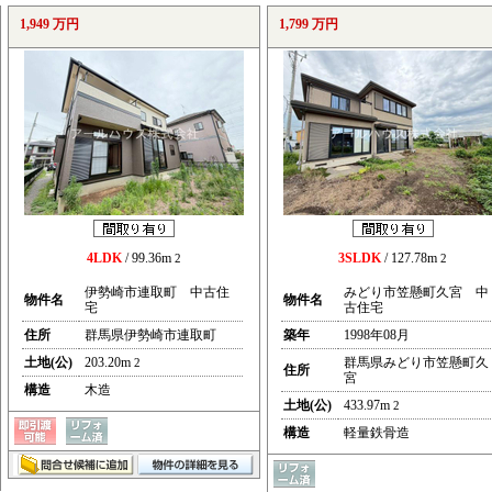
1,949 万円
1,799 万円
4LDK
/ 99.36m
3SLDK
/ 127.78m
2
2
伊勢崎市連取町 中古住
みどり市笠懸町久宮 中
物件名
物件名
宅
古住宅
住所
群馬県伊勢崎市連取町
築年
1998年08月
土地(公)
203.20m
群馬県みどり市笠懸町久
2
住所
宮
構造
木造
土地(公)
433.97m
2
構造
軽量鉄骨造