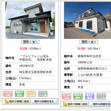
1LDK
/ 43.88m
5LDK
/ 149.56m
2
2
『フルリフォーム済み
物件名
東御市和中古住宅
物件名
平屋住宅』 美里町木部
築年
1980年12月
築年
1983年07月
住所
長野県東御市和1522-2
住所
埼玉県児玉郡美里町木部
最寄駅
しなの鉄道 大屋 駅
土地(公)
174.93m
2
土地(公)
404.61m
2
構造
木造
構造
木造