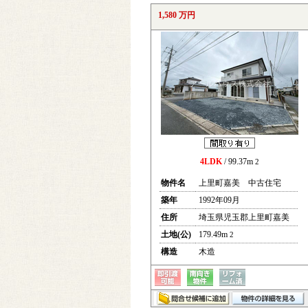
1,580 万円
4LDK
/ 99.37m
2
物件名
上里町嘉美 中古住宅
築年
1992年09月
住所
埼玉県児玉郡上里町嘉美
土地(公)
179.49m
2
構造
木造