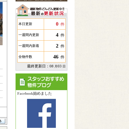
0
件
本日更新
4
件
一週間内更新
2
件
一週間内新着
46
件
全物件数
最終更新日：
08
03
月
日
Facebook始めました