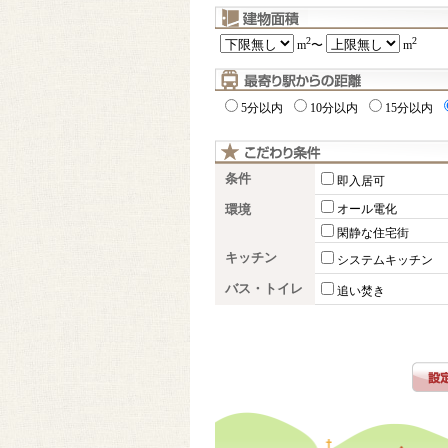
2
2
m
〜
m
5分以内
10分以内
15分以内
条件
即入居可
環境
オール電化
閑静な住宅街
キッチン
システムキッチン
バス・トイレ
追い焚き