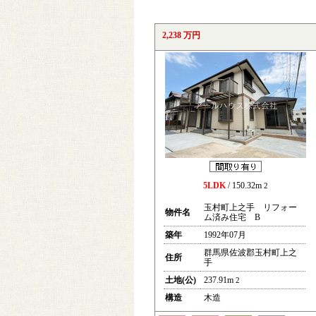
2,238 万円
5LDK
/ 150.32m
2
玉村町上之手 リフォー
物件名
ム済み住宅 B
築年
1992年07月
群馬県佐波郡玉村町上之
住所
手
土地(公)
237.91m
2
構造
木造