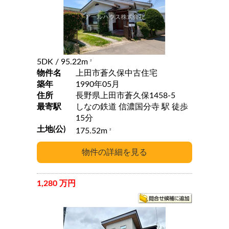
5DK
/ 95.22m
2
物件名
上田市蒼久保中古住宅
築年
1990年05月
住所
長野県上田市蒼久保1458-5
最寄駅
しなの鉄道 信濃国分寺 駅 徒歩
15分
土地(公)
175.52m
2
1,280 万円