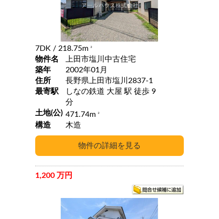
7DK
/ 218.75m
2
物件名
上田市塩川中古住宅
築年
2002年01月
住所
長野県上田市塩川2837-1
最寄駅
しなの鉄道 大屋 駅 徒歩 9
分
土地(公)
471.74m
2
構造
木造
1,200 万円