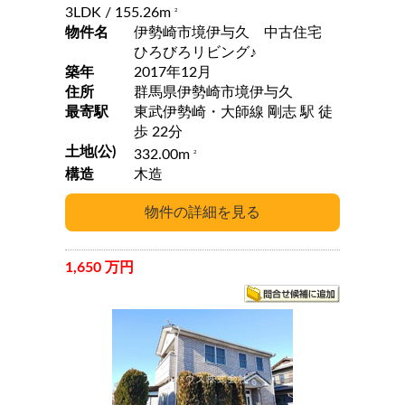
3LDK
/ 155.26m
2
物件名
伊勢崎市境伊与久 中古住宅
ひろびろリビング♪
築年
2017年12月
住所
群馬県伊勢崎市境伊与久
最寄駅
東武伊勢崎・大師線 剛志 駅 徒
歩 22分
土地(公)
332.00m
2
構造
木造
1,650 万円