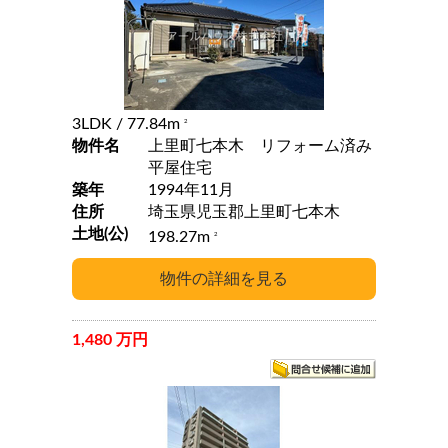
3LDK
/ 77.84m
2
物件名
上里町七本木 リフォーム済み
平屋住宅
築年
1994年11月
住所
埼玉県児玉郡上里町七本木
土地(公)
198.27m
2
1,480 万円