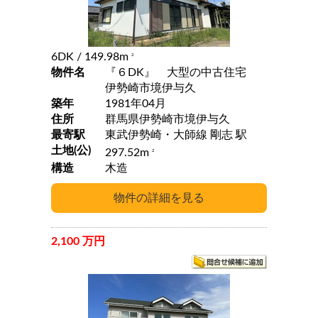
6DK
/ 149.98m
2
物件名
『６DK』 大型の中古住宅
伊勢崎市境伊与久
築年
1981年04月
住所
群馬県伊勢崎市境伊与久
最寄駅
東武伊勢崎・大師線 剛志 駅
土地(公)
297.52m
2
構造
木造
2,100 万円