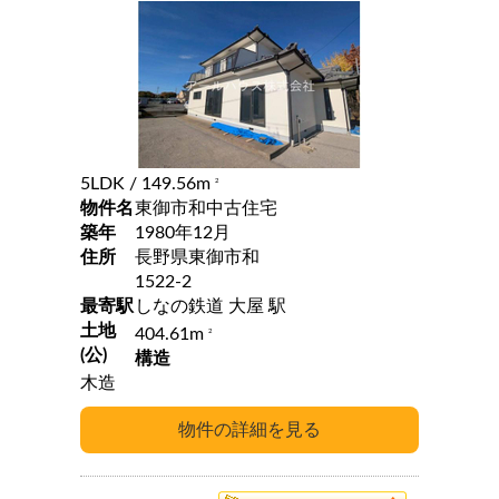
5LDK
/ 149.56m
2
物件名
東御市和中古住宅
築年
1980年12月
住所
長野県東御市和
1522-2
最寄駅
しなの鉄道 大屋 駅
土地
404.61m
2
(公)
構造
木造