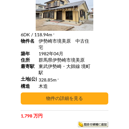
6DK
/ 118.94m
2
物件名
伊勢崎市境美原 中古住
宅
築年
1982年04月
住所
群馬県伊勢崎市境美原
最寄駅
東武伊勢崎・大師線 境町
駅
土地(公)
328.85m
2
構造
木造
1,798 万円