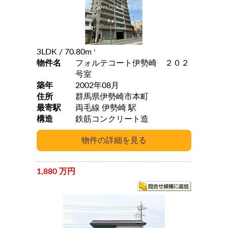
3LDK
/ 70.80m
2
物件名
フォルテコート伊勢崎 ２０２
号室
築年
2002年08月
住所
群馬県伊勢崎市本町
最寄駅
両毛線 伊勢崎 駅
構造
鉄筋コンクリート造
1,880 万円