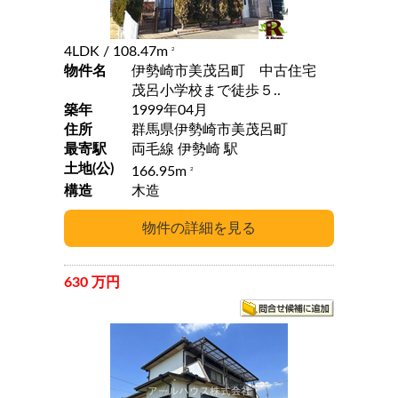
4LDK
/ 108.47m
2
物件名
伊勢崎市美茂呂町 中古住宅
茂呂小学校まで徒歩５..
築年
1999年04月
住所
群馬県伊勢崎市美茂呂町
最寄駅
両毛線 伊勢崎 駅
土地(公)
166.95m
2
構造
木造
630 万円