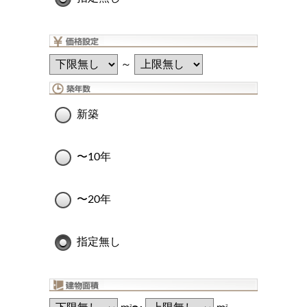
～
新築
〜10年
〜20年
指定無し
2
2