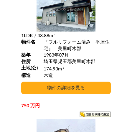
1LDK
/ 43.88m
2
物件名
『フルリフォーム済み 平屋住
宅』 美里町木部
築年
1983年07月
住所
埼玉県児玉郡美里町木部
土地(公)
174.93m
2
構造
木造
750 万円