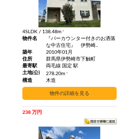
4SLDK
/ 138.48m
2
物件名
『バーカウンター付きのお洒落
な中古住宅』 伊勢崎..
築年
2010年01月
住所
群馬県伊勢崎市下触町
最寄駅
両毛線 国定 駅
土地(公)
278.20m
2
構造
木造
238 万円