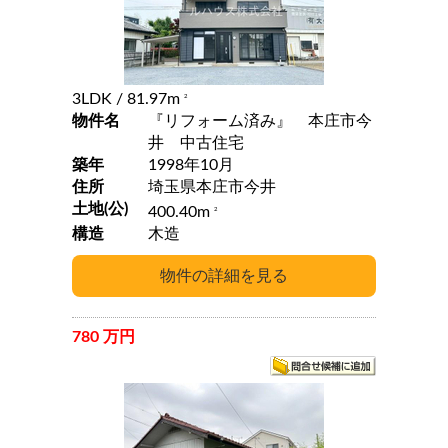
3LDK
/ 81.97m
2
物件名
『リフォーム済み』 本庄市今
井 中古住宅
築年
1998年10月
住所
埼玉県本庄市今井
土地(公)
400.40m
2
構造
木造
780 万円