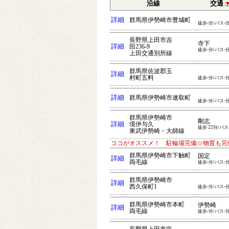
沿線
交通
詳細
群馬県伊勢崎市豊城町
徒歩-分/バス-
長野県上田市吉
寺下
詳細
田236-9
徒歩-分/バス-
上田交通別所線
群馬県佐波郡玉
詳細
村町五料
徒歩-分/バス-
詳細
群馬県伊勢崎市連取町
徒歩-分/バス-
群馬県伊勢崎市
剛志
詳細
境伊与久
徒歩 22分/バス
東武伊勢崎・大師線
ココがオススメ！ 駐輪場完備☆物置も完
群馬県伊勢崎市下触町
国定
詳細
両毛線
徒歩-分/バス-
群馬県伊勢崎市
詳細
西久保町1
徒歩-分/バス-
群馬県伊勢崎市本町
伊勢崎
詳細
両毛線
徒歩-分/バス-