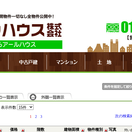
表示件数
次の検索
1
2
3
価格
階数
建物面積
物件種別
写真
問い