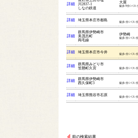
長野県上田市塩
大屋
詳細
川2837-1
徒歩 9分/バス-
しなの鉄道
詳細
埼玉県本庄市都島
徒歩-分/バス-
群馬県伊勢崎市
伊勢崎
詳細
美茂呂町
徒歩-分/バス-
両毛線
詳細
埼玉県本庄市今井
徒歩-分/バス-
群馬県みどり市
詳細
笠懸町久宮
徒歩-分/バス-
群馬県伊勢崎市
詳細
西久保町3
徒歩-分/バス-
詳細
埼玉県熊谷市石原
徒歩-分/バス-
前の検索結果