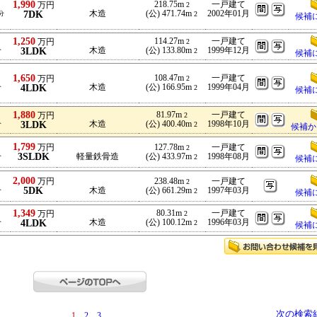
1,990
218.75m
一戸建て
万円
2
7DK
木造
(公) 471.74m
2002年01月
分
2
候補
1,250
114.27m
一戸建て
万円
2
3LDK
木造
(公) 133.80m
1999年12月
分
2
候補
1,650
108.47m
一戸建て
万円
2
4LDK
木造
(公) 166.95m
1999年04月
分
2
候補
1,880
81.97m
一戸建て
万円
2
3LDK
木造
(公) 400.40m
1998年10月
分
2
候補か
1,799
万円
127.78m
一戸建て
2
3SLDK
軽量鉄骨造
(公) 433.97m
1998年08月
分
2
候補
2,000
万円
238.48m
一戸建て
2
5DK
木造
(公) 661.29m
1997年03月
分
2
候補
1,349
80.31m
一戸建て
万円
2
4LDK
木造
(公) 100.12m
1996年03月
分
2
候補
次の検索
1
2
3