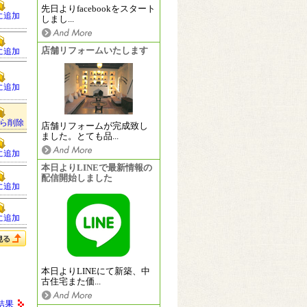
先日よりfacebookをスタート
に追加
しまし...
店舗リフォームいたします
に追加
に追加
ら削除
店舗リフォームが完成致し
ました。とても品...
に追加
本日よりLINEで最新情報の
配信開始しました
に追加
に追加
本日よりLINEにて新築、中
古住宅また価...
結果