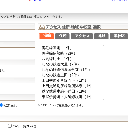
件などを指定して物件を絞り込むことができます。
沿線
住所
アクセス
地域
学校区
無し
※CTRL+Clickで複数選択できます。
指定無し
仲介手数料ゼロ