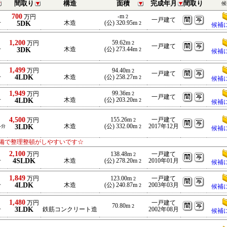
間取り
構造
面積
完成年月
間取り
候
700
-m
万円
2
一戸建て
5DK
木造
(公) 320.95m
分
2
候補
1,200
59.62m
万円
2
一戸建て
3DK
木造
(公) 273.44m
分
2
候補
1,499
万円
94.40m
2
一戸建て
4LDK
木造
(公) 258.27m
分
2
候補
1,949
99.36m
万円
2
一戸建て
4LDK
木造
(公) 203.20m
分
2
候補
4,500
155.26m
一戸建て
万円
2
3LDK
木造
(公) 332.00m
2017年12月
-分
2
候補
備で整理整頓がしやすいです☆
2,100
万円
138.48m
一戸建て
2
4SLDK
木造
(公) 278.20m
2010年01月
分
2
候補
1,849
万円
123.00m
一戸建て
2
4LDK
木造
(公) 240.87m
2003年03月
分
2
候補
1,480
万円
一戸建て
70.80m
2
3LDK
鉄筋コンクリート造
2002年08月
分
候補