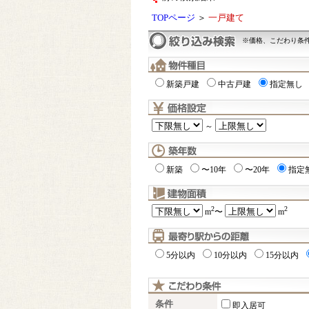
TOPページ
＞
一戸建て
※価格、こだわり条
新築戸建
中古戸建
指定無し
～
新築
〜10年
〜20年
指定
2
2
m
〜
m
5分以内
10分以内
15分以内
条件
即入居可