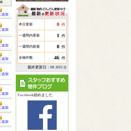
補
に追加
0
件
本日更新
に追加
1
件
一週間内更新
に追加
0
件
一週間内新着
46
件
全物件数
に追加
最終更新日：
08
03
月
日
に追加
に追加
Facebook始めました
に追加
に追加