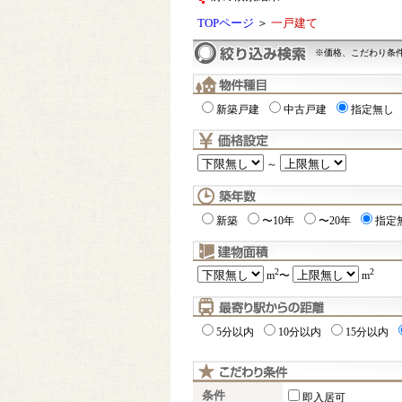
TOPページ
＞
一戸建て
※価格、こだわり条
新築戸建
中古戸建
指定無し
～
新築
〜10年
〜20年
指定
2
2
m
〜
m
5分以内
10分以内
15分以内
条件
即入居可