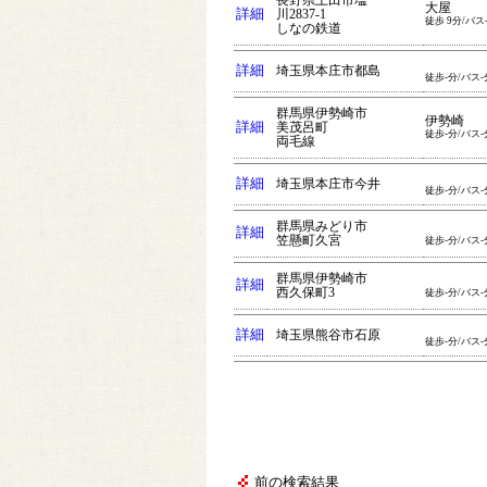
長野県上田市塩
大屋
詳細
川2837-1
徒歩 9分/バス
しなの鉄道
詳細
埼玉県本庄市都島
徒歩-分/バス-
群馬県伊勢崎市
伊勢崎
詳細
美茂呂町
徒歩-分/バス-
両毛線
詳細
埼玉県本庄市今井
徒歩-分/バス-
群馬県みどり市
詳細
笠懸町久宮
徒歩-分/バス-
群馬県伊勢崎市
詳細
西久保町3
徒歩-分/バス-
詳細
埼玉県熊谷市石原
徒歩-分/バス-
前の検索結果