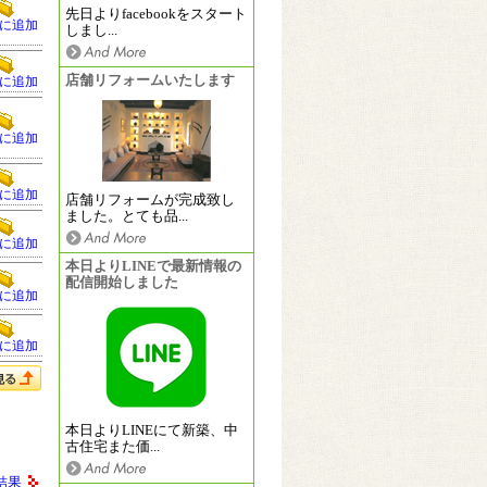
先日よりfacebookをスタート
に追加
しまし...
店舗リフォームいたします
に追加
に追加
に追加
店舗リフォームが完成致し
ました。とても品...
に追加
本日よりLINEで最新情報の
配信開始しました
に追加
に追加
本日よりLINEにて新築、中
古住宅また価...
結果