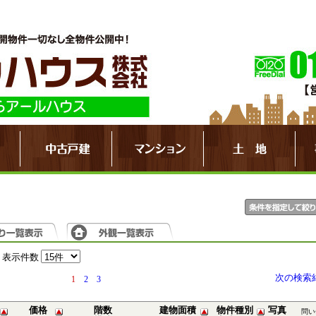
表示件数
次の検索
1
2
3
価格
階数
建物面積
物件種別
写真
問い