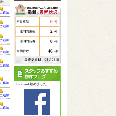
候補
に追加
0
件
本日更新
に追加
2
件
一週間内更新
に追加
0
件
一週間内新着
46
件
全物件数
に追加
最終更新日：
08
03
月
日
に追加
に追加
Facebook始めました
に追加
に追加