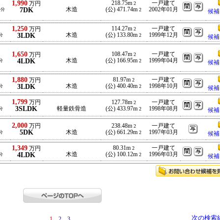
1,990
218.75m
一戸建て
万円
2
7DK
木造
(公) 471.74m
2002年01月
-分
2
候補
1,250
114.27m
一戸建て
万円
2
3LDK
木造
(公) 133.80m
1999年12月
分
2
候補
1,650
108.47m
一戸建て
万円
2
4LDK
木造
(公) 166.95m
1999年04月
分
2
候補
1,880
81.97m
一戸建て
万円
2
3LDK
木造
(公) 400.40m
1998年10月
分
2
候補
1,799
万円
127.78m
一戸建て
2
3SLDK
軽量鉄骨造
(公) 433.97m
1998年08月
分
2
候補
2,000
万円
238.48m
一戸建て
2
5DK
木造
(公) 661.29m
1997年03月
分
2
候補
1,349
80.31m
一戸建て
万円
2
4LDK
木造
(公) 100.12m
1996年03月
分
2
候補
次の検索
1
2
3