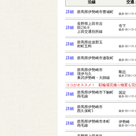
沿線
交通
詳細
群馬県伊勢崎市豊城町
徒歩-分/バス-
長野県上田市吉
寺下
詳細
田236-9
徒歩-分/バス-
上田交通別所線
群馬県佐波郡玉
詳細
村町五料
徒歩-分/バス-
詳細
群馬県伊勢崎市連取町
徒歩-分/バス-
群馬県伊勢崎市
剛志
詳細
境伊与久
徒歩 22分/バ
東武伊勢崎・大師線
ココがオススメ！ 駐輪場完備☆物置も完
群馬県伊勢崎市下触町
国定
詳細
両毛線
徒歩-分/バス-
群馬県伊勢崎市
詳細
西久保町1
徒歩-分/バス-
群馬県伊勢崎市本町
伊勢崎
詳細
両毛線
徒歩-分/バス-