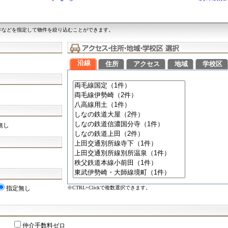
件などを指定して物件を絞り込むことができます。
沿線
住所
アクセス
地域
学校区
無し
※CTRL+Clickで複数選択できます。
指定無し
仲介手数料ゼロ