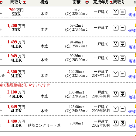
間取り
構造
面積
完成年月
間取り
700
-m
万円
2
一戸建て
5DK
木造
(公) 320.95m
分
2
候補
1,200
59.62m
万円
2
一戸建て
3DK
木造
(公) 273.44m
分
2
候補
1,499
万円
94.40m
2
一戸建て
4LDK
木造
(公) 258.27m
分
2
候補
1,949
99.36m
万円
2
一戸建て
4LDK
木造
(公) 203.20m
分
2
候補
4,500
155.26m
一戸建て
万円
2
3LDK
木造
(公) 332.00m
2017年12月
ス-分
2
候補
備で整理整頓がしやすいです☆
2,100
万円
138.48m
一戸建て
2
4SLDK
木造
(公) 278.20m
2010年01月
分
2
候補
1,849
万円
123.00m
一戸建て
2
4LDK
木造
(公) 240.87m
2003年03月
分
2
候補
1,480
万円
一戸建て
70.80m
2
3LDK
鉄筋コンクリート造
2002年08月
分
候補