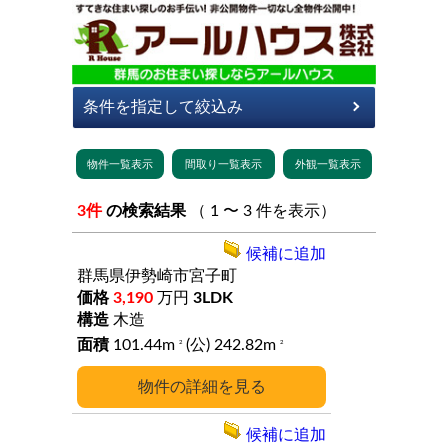
3件
の検索結果
（ 1 〜 3 件を表示）
候補に追加
群馬県伊勢崎市宮子町
3,190
万円
3LDK
木造
101.44m
(公) 242.82m
2
2
詳細
候補に追加