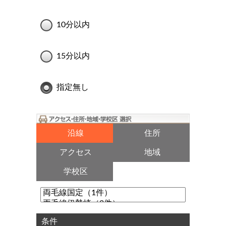
10分以内
15分以内
指定無し
沿線
住所
アクセス
地域
学校区
条件