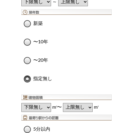
～
新築
〜10年
〜20年
指定無し
m
〜
m
2
2
5分以内