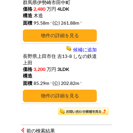
群馬県伊勢崎市田中町
2,480
万円
4LDK
木造
95.58m
(公) 261.88m
2
2
詳細
候補に追加
長野県上田市住
吉13-8
しなの鉄道
上田
3,200
万円
3LDK
85.29m
(公) 202.82m
2
2
詳細
前の検索結果