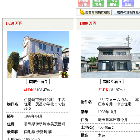
1,650 万円
1,880 万円
4LDK
/ 108.47m
3LDK
/ 81.97m
2
2
伊勢崎市美茂呂町 中古
『リフォーム済み』 本
物件名
物件名
住宅 茂呂小学校まで徒
庄市今井 中古住宅
歩５..
築年
1998年10月
築年
1999年04月
住所
埼玉県本庄市今井
住所
群馬県伊勢崎市美茂呂町
土地(公)
400.40m
2
最寄駅
両毛線 伊勢崎 駅
構造
木造
土地(公)
166.95m
2