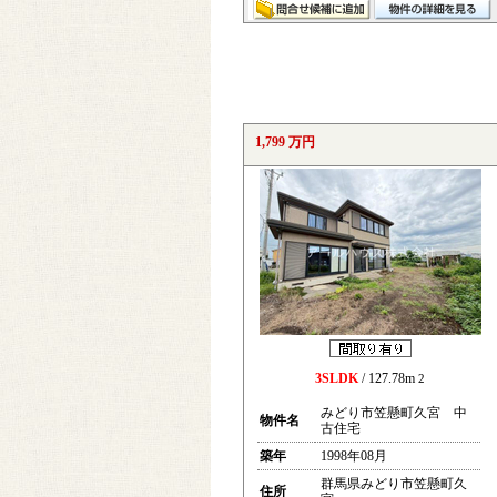
1,799 万円
3SLDK
/ 127.78m
2
みどり市笠懸町久宮 中
物件名
古住宅
築年
1998年08月
群馬県みどり市笠懸町久
住所