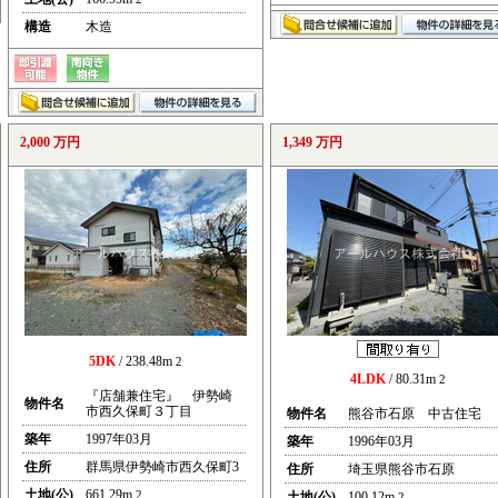
構造
木造
2,000 万円
1,349 万円
5DK
/ 238.48m
2
4LDK
/ 80.31m
2
『店舗兼住宅』 伊勢崎
物件名
市西久保町３丁目
物件名
熊谷市石原 中古住宅
築年
1997年03月
築年
1996年03月
住所
群馬県伊勢崎市西久保町3
住所
埼玉県熊谷市石原
土地(公)
661.29m
2
土地(公)
100.12m
2