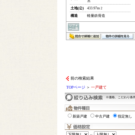
宮
土地(公)
433.97m
2
構造
軽量鉄骨造
前の検索結果
TOPページ
＞
一戸建て
※価格、こだわり条
新築戸建
中古戸建
指定無し
～