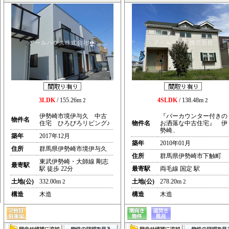
3LDK
/ 155.26m
4SLDK
/ 138.48m
2
2
伊勢崎市境伊与久 中古
『バーカウンター付きの
物件名
住宅 ひろびろリビング♪
物件名
お洒落な中古住宅』 伊
勢崎..
築年
2017年12月
築年
2010年01月
住所
群馬県伊勢崎市境伊与久
住所
群馬県伊勢崎市下触町
東武伊勢崎・大師線 剛志
最寄駅
駅 徒歩 22分
最寄駅
両毛線 国定 駅
土地(公)
332.00m
土地(公)
278.20m
2
2
構造
木造
構造
木造