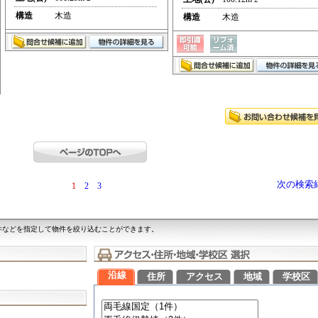
構造
木造
構造
木造
次の検索
1
2
3
件などを指定して物件を絞り込むことができます。
沿線
住所
アクセス
地域
学校区