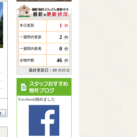
1
件
本日更新
2
件
一週間内更新
0
件
一週間内新着
46
件
全物件数
最終更新日：
08
10
月
日
Facebook始めました