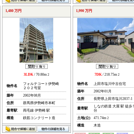
1,480 万円
1,990 万円
3LDK
/ 70.80m
7DK
/ 218.75m
2
2
フォルテコート伊勢崎
物件名
上田市塩川中古住宅
物件名
２０２号室
築年
2002年01月
築年
2002年08月
住所
長野県上田市塩川2837-1
住所
群馬県伊勢崎市本町
しなの鉄道 大屋 駅 徒歩 
最寄駅
最寄駅
両毛線 伊勢崎 駅
分
構造
鉄筋コンクリート造
土地(公)
471.74m
2
構造
木造