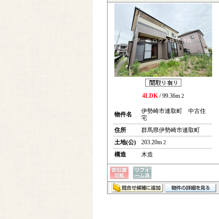
4LDK
/ 99.36m
2
伊勢崎市連取町 中古住
物件名
宅
住所
群馬県伊勢崎市連取町
土地(公)
203.20m
2
構造
木造