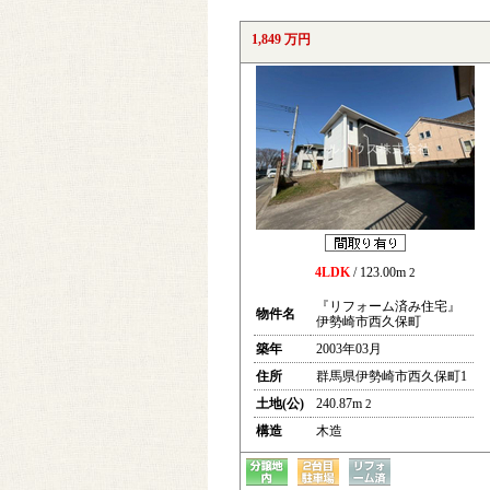
1,849 万円
4LDK
/ 123.00m
2
『リフォーム済み住宅』
物件名
伊勢崎市西久保町
築年
2003年03月
住所
群馬県伊勢崎市西久保町1
土地(公)
240.87m
2
構造
木造