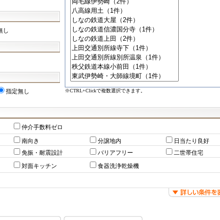
無し
※CTRL+Clickで複数選択できます。
指定無し
仲介手数料ゼロ
南向き
分譲地内
日当たり良好
免振・耐震設計
バリアフリー
二世帯住宅
対面キッチン
食器洗浄乾燥機