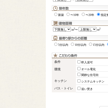
新築
〜10年
〜20年
指定
2
2
m
〜
m
5分以内
10分以内
15分以内
条件
即入居可
環境
オール電化
閑静な住宅街
キッチン
システムキッチン
バス・トイレ
追い焚き