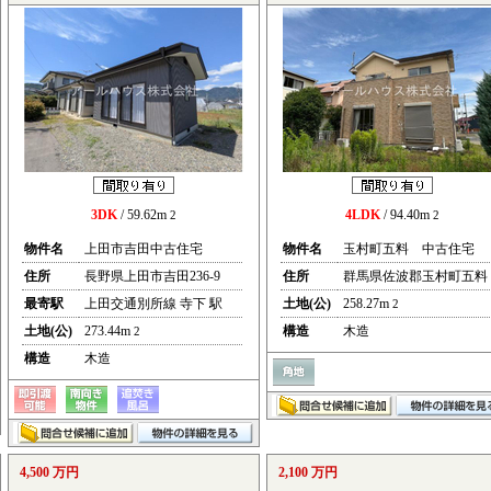
3DK
/ 59.62m
4LDK
/ 94.40m
2
2
物件名
上田市吉田中古住宅
物件名
玉村町五料 中古住宅
住所
長野県上田市吉田236-9
住所
群馬県佐波郡玉村町五料
最寄駅
上田交通別所線 寺下 駅
土地(公)
258.27m
2
土地(公)
273.44m
構造
木造
2
構造
木造
4,500 万円
2,100 万円