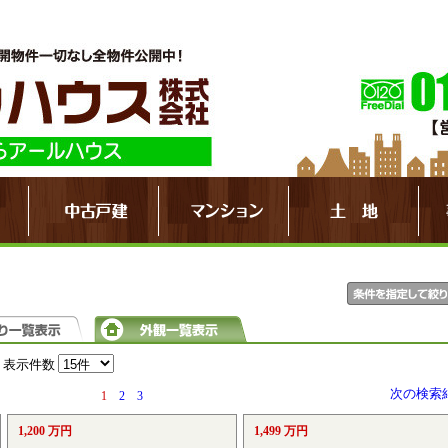
表示件数
次の検索
1
2
3
1,200 万円
1,499 万円