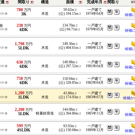
交通
間取り
構造
面積
完成年月
間取り
候
780
59.62m
一戸建て
万円
2
3K
木造
(公) 194.15m
1974年04月
バス-分
2
候補
238
134.70m
一戸建て
泉
万円
2
6DK
(公) 94.71m
1979年05月
バス-分
2
候補
1,798
149.56m
一戸建て
万円
2
5LDK
木造
(公) 404.61m
1980年12月
バス-分
2
候補
630
149.98m
一戸建て
万円
2
6DK
木造
(公) 297.52m
1981年04月
バス-分
2
候補
750
万円
118.94m
一戸建て
2
6DK
木造
(公) 328.85m
1982年04月
バス-分
2
候補
1,280
万円
43.88m
一戸建て
2
1LDK
木造
(公) 174.93m
1983年07月
バス-分
2
候補か
2,200
144.08m
一戸建て
万円
2
5LDK
軽量鉄骨造
(公) 364.86m
1985年11月
バス-分
2
候補
599
万円
93.93m
一戸建て
2
4SLDK
木造
(公) 150.68m
1989年12月
バス-分
2
候補