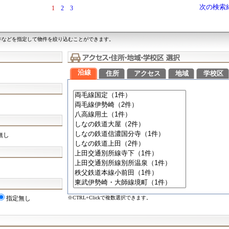
次の検索
1
2
3
件などを指定して物件を絞り込むことができます。
沿線
住所
アクセス
地域
学校区
無し
※CTRL+Clickで複数選択できます。
指定無し