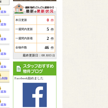
補
に追加
0
件
本日更新
に追加
5
件
一週間内更新
2
件
一週間内新着
に追加
46
件
全物件数
に追加
最終更新日：
08
03
月
日
に追加
Facebook始めました
ら削除
に追加
に追加