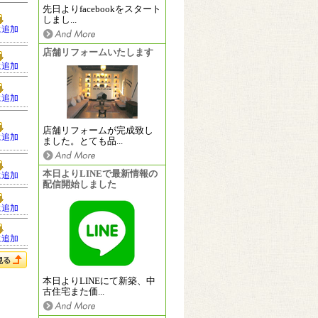
先日よりfacebookをスタート
しまし...
に追加
店舗リフォームいたします
に追加
に追加
店舗リフォームが完成致し
に追加
ました。とても品...
本日よりLINEで最新情報の
に追加
配信開始しました
に追加
に追加
本日よりLINEにて新築、中
古住宅また価...