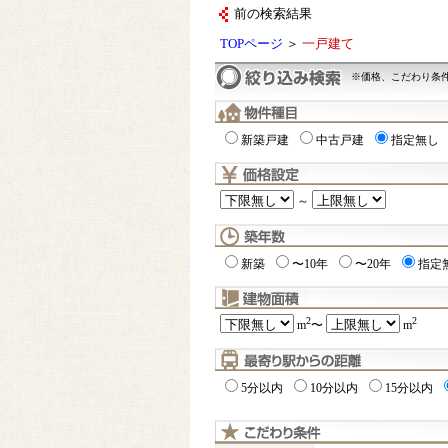
前の検索結果
TOPページ
＞
一戸建て
※価格、こだわり条
新築戸建
中古戸建
指定無し
～
新築
〜10年
〜20年
指定
2
2
m
〜
m
5分以内
10分以内
15分以内