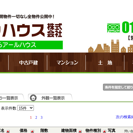
表示件数
次の検索
1
2
3
駅名
価格
階数
建物面積
物件種別
写真
問い