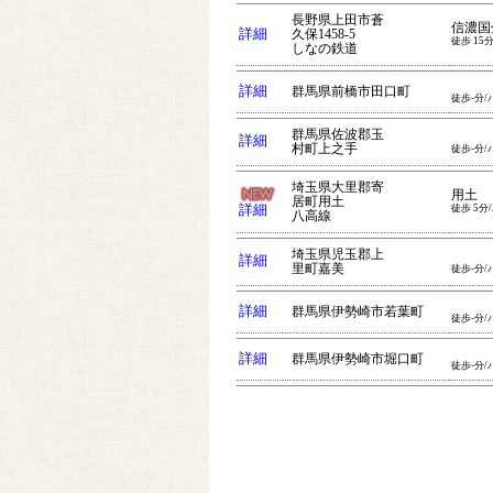
長野県上田市蒼
信濃国
詳細
久保1458-5
徒歩 15
しなの鉄道
詳細
群馬県前橋市田口町
徒歩-分/
群馬県佐波郡玉
詳細
村町上之手
徒歩-分/
埼玉県大里郡寄
用土
居町用土
詳細
徒歩 5分
八高線
埼玉県児玉郡上
詳細
里町嘉美
徒歩-分/
詳細
群馬県伊勢崎市若葉町
徒歩-分/
詳細
群馬県伊勢崎市堀口町
徒歩-分/