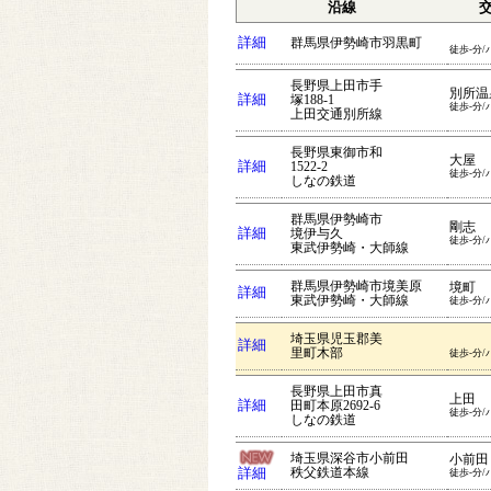
沿線
詳細
群馬県伊勢崎市羽黒町
徒歩-分/
長野県上田市手
別所温
詳細
塚188-1
徒歩-分/
上田交通別所線
長野県東御市和
大屋
詳細
1522-2
徒歩-分/
しなの鉄道
群馬県伊勢崎市
剛志
詳細
境伊与久
徒歩-分/
東武伊勢崎・大師線
群馬県伊勢崎市境美原
境町
詳細
東武伊勢崎・大師線
徒歩-分/
埼玉県児玉郡美
詳細
里町木部
徒歩-分/
長野県上田市真
上田
詳細
田町本原2692-6
徒歩-分/
しなの鉄道
埼玉県深谷市小前田
小前田
詳細
秩父鉄道本線
徒歩-分/