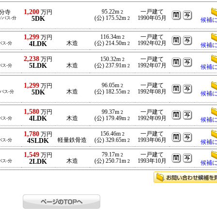
1,200
95.22m
一戸建て
分寺
万円
2
5DK
(公) 175.52m
1990年05月
分/バス-分
2
候補
1,299
116.34m
一戸建て
万円
2
4LDK
木造
(公) 214.50m
1992年02月
バス-分
2
候補
2,238
万円
150.32m
一戸建て
2
5LDK
木造
(公) 237.91m
1992年07月
バス-分
2
候補
1,299
96.05m
一戸建て
万円
2
5DK
木造
(公) 182.55m
1992年08月
/バス-分
2
候補
1,580
万円
99.37m
一戸建て
2
4LDK
木造
(公) 179.49m
1992年09月
バス-分
2
候補
1,780
156.46m
一戸建て
万円
2
4SLDK
軽量鉄骨造
(公) 329.65m
1993年06月
バス-分
2
候補
1,549
79.17m
一戸建て
万円
2
2LDK
木造
(公) 250.71m
1993年10月
バス-分
2
候補