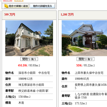
599 万円
1,200 万円
4SLDK
/ 93.93m
5DK
/ 95.22m
2
2
物件名
深谷市小前田 中古住宅
物件名
上田市蒼久保中古住宅
築年
1989年12月
築年
1990年05月
住所
埼玉県深谷市小前田
長野県上田市蒼久保1458
住所
5
最寄駅
秩父鉄道本線 小前田 駅
しなの鉄道 信濃国分寺 
最寄駅
土地(公)
150.68m
2
徒歩 15分
構造
木造
土地(公)
175.52m
2