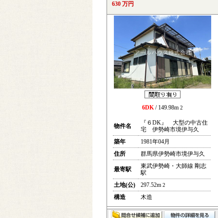
630 万円
6DK
/ 149.98m
2
『６DK』 大型の中古住
物件名
宅 伊勢崎市境伊与久
築年
1981年04月
住所
群馬県伊勢崎市境伊与久
東武伊勢崎・大師線 剛志
最寄駅
駅
土地(公)
297.52m
2
構造
木造