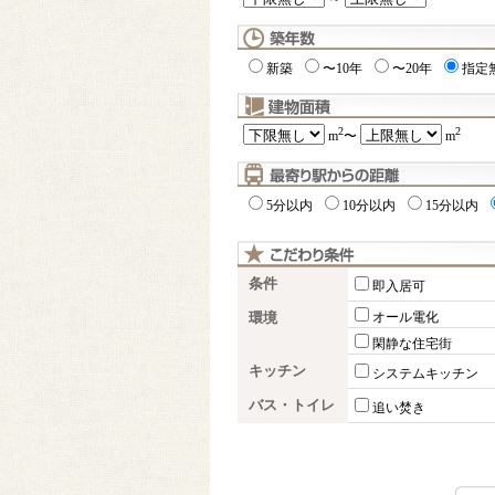
新築
〜10年
〜20年
指定
2
2
m
〜
m
5分以内
10分以内
15分以内
条件
即入居可
環境
オール電化
閑静な住宅街
キッチン
システムキッチン
バス・トイレ
追い焚き