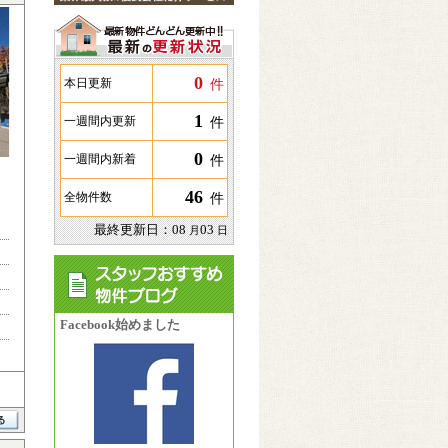
0
件
本日更新
1
件
一週間内更新
0
件
一週間内新着
46
件
全物件数
最終更新日：
08
03
月
日
Facebook始めました