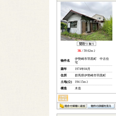
3K
/ 59.62m
2
伊勢崎市羽黒町 中古住
物件名
宅
築年
1974年04月
住所
群馬県伊勢崎市羽黒町
土地(公)
194.15m
2
構造
木造