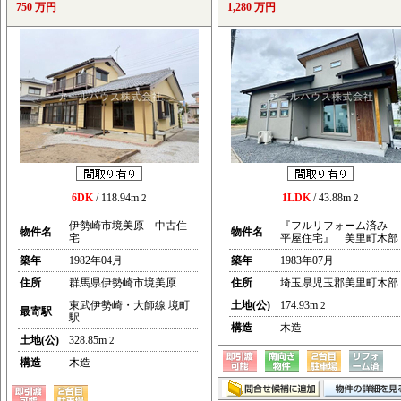
750 万円
1,280 万円
6DK
/ 118.94m
1LDK
/ 43.88m
2
2
伊勢崎市境美原 中古住
『フルリフォーム済み
物件名
物件名
宅
平屋住宅』 美里町木部
築年
1982年04月
築年
1983年07月
住所
群馬県伊勢崎市境美原
住所
埼玉県児玉郡美里町木部
東武伊勢崎・大師線 境町
土地(公)
174.93m
2
最寄駅
駅
構造
木造
土地(公)
328.85m
2
構造
木造