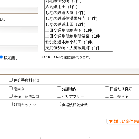
無し
※CTRL+Clickで複数選択できます。
指定無し
仲介手数料ゼロ
南向き
分譲地内
日当たり良好
免振・耐震設計
バリアフリー
二世帯住宅
対面キッチン
食器洗浄乾燥機