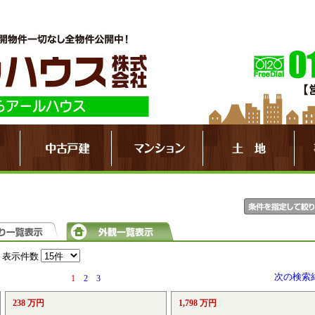
表示件数
次の検索
1
2
3
238 万円
1,798 万円