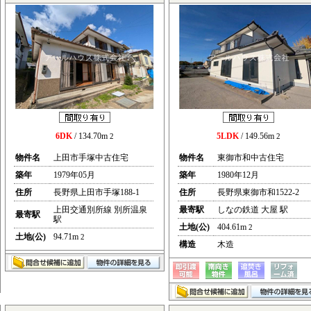
6DK
/ 134.70m
5LDK
/ 149.56m
2
2
物件名
上田市手塚中古住宅
物件名
東御市和中古住宅
築年
1979年05月
築年
1980年12月
住所
長野県上田市手塚188-1
住所
長野県東御市和1522-2
上田交通別所線 別所温泉
最寄駅
しなの鉄道 大屋 駅
最寄駅
駅
土地(公)
404.61m
2
土地(公)
94.71m
2
構造
木造