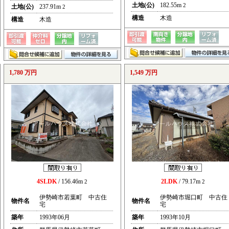
土地(公)
182.55m
2
土地(公)
237.91m
2
構造
木造
構造
木造
1,780 万円
1,549 万円
4SLDK
/ 156.46m
2LDK
/ 79.17m
2
2
伊勢崎市若葉町 中古住
伊勢崎市堀口町 中古住
物件名
物件名
宅
宅
築年
1993年06月
築年
1993年10月