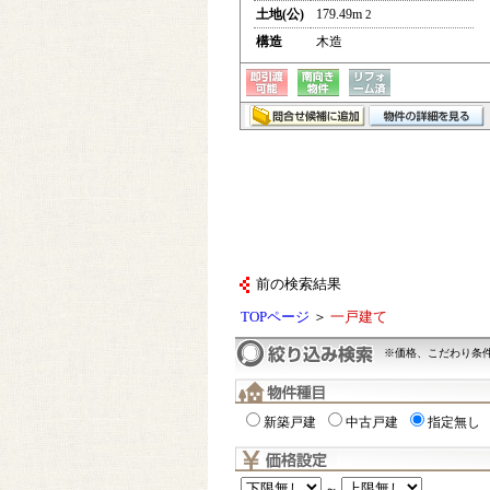
土地(公)
179.49m
2
構造
木造
前の検索結果
TOPページ
＞
一戸建て
※価格、こだわり条
新築戸建
中古戸建
指定無し
～