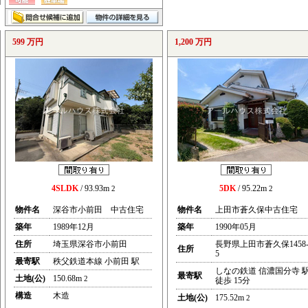
599 万円
1,200 万円
4SLDK
/ 93.93m
5DK
/ 95.22m
2
2
物件名
深谷市小前田 中古住宅
物件名
上田市蒼久保中古住宅
築年
1989年12月
築年
1990年05月
住所
埼玉県深谷市小前田
長野県上田市蒼久保1458
住所
5
最寄駅
秩父鉄道本線 小前田 駅
しなの鉄道 信濃国分寺 
最寄駅
土地(公)
150.68m
2
徒歩 15分
構造
木造
土地(公)
175.52m
2