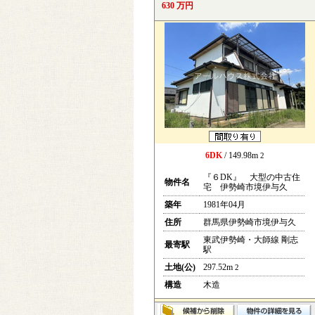
630 万円
6DK
/ 149.98m
2
『６DK』 大型の中古住
物件名
宅 伊勢崎市境伊与久
築年
1981年04月
住所
群馬県伊勢崎市境伊与久
東武伊勢崎・大師線 剛志
最寄駅
駅
土地(公)
297.52m
2
構造
木造