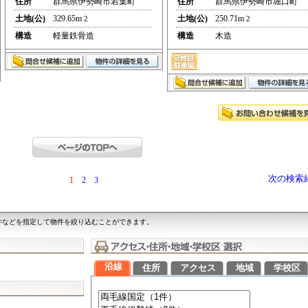
住所
群馬県伊勢崎市若葉町
住所
群馬県伊勢崎市堀口町
土地(公)
329.65m
土地(公)
250.71m
2
2
構造
軽量鉄骨造
構造
木造
次の検索
1
2
3
件などを指定して物件を絞り込むことができます。
沿線
住所
アクセス
地域
学校区