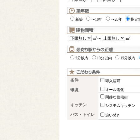
新築
〜10年
〜20年
指定
2
2
m
〜
m
5分以内
10分以内
15分以内
条件
即入居可
環境
オール電化
閑静な住宅街
キッチン
システムキッチン
バス・トイレ
追い焚き