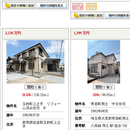
2,238 万円
1,299 万円
5LDK
/ 150.32m
5DK
/ 96.05m
2
2
玉村町上之手 リフォー
物件名
寄居町用土 中古住宅
物件名
ム済み住宅 B
築年
1992年08月
築年
1992年07月
住所
埼玉県大里郡寄居町用土
群馬県佐波郡玉村町上之
住所
最寄駅
八高線 用土 駅 徒歩 5分
手