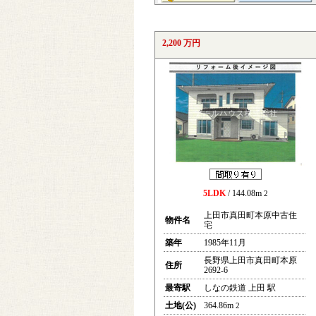
2,200 万円
5LDK
/ 144.08m
2
上田市真田町本原中古住
物件名
宅
築年
1985年11月
長野県上田市真田町本原
住所
2692-6
最寄駅
しなの鉄道 上田 駅
土地(公)
364.86m
2