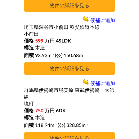
詳細
候補に追加
埼玉県深谷市小前田
秩父鉄道本線
小前田
599
万円
4SLDK
木造
93.93m
(公) 150.68m
2
2
詳細
候補に追加
群馬県伊勢崎市境美原
東武伊勢崎・大師
線
境町
750
万円
6DK
木造
118.94m
(公) 328.85m
2
2
詳細