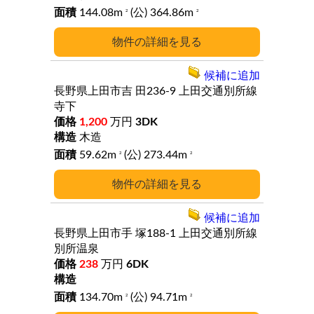
144.08m
(公) 364.86m
2
2
詳細
候補に追加
長野県上田市吉
田236-9
上田交通別所線
寺下
1,200
万円
3DK
木造
59.62m
(公) 273.44m
2
2
詳細
候補に追加
長野県上田市手
塚188-1
上田交通別所線
別所温泉
238
万円
6DK
134.70m
(公) 94.71m
2
2