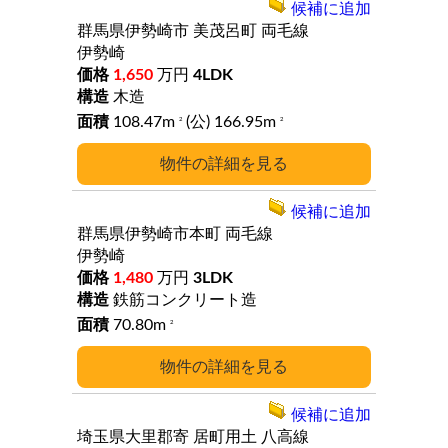
候補に追加
群馬県伊勢崎市
美茂呂町
両毛線
伊勢崎
1,650
万円
4LDK
木造
108.47m
(公) 166.95m
2
2
詳細
候補に追加
群馬県伊勢崎市本町
両毛線
伊勢崎
1,480
万円
3LDK
鉄筋コンクリート造
70.80m
2
詳細
候補に追加
埼玉県大里郡寄
居町用土
八高線