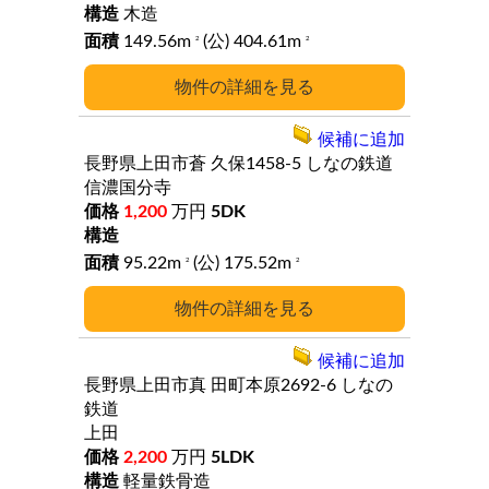
木造
149.56m
(公) 404.61m
2
2
詳細
候補に追加
長野県上田市蒼
久保1458-5
しなの鉄道
信濃国分寺
1,200
万円
5DK
95.22m
(公) 175.52m
2
2
詳細
候補に追加
長野県上田市真
田町本原2692-6
しなの
鉄道
上田
2,200
万円
5LDK
軽量鉄骨造