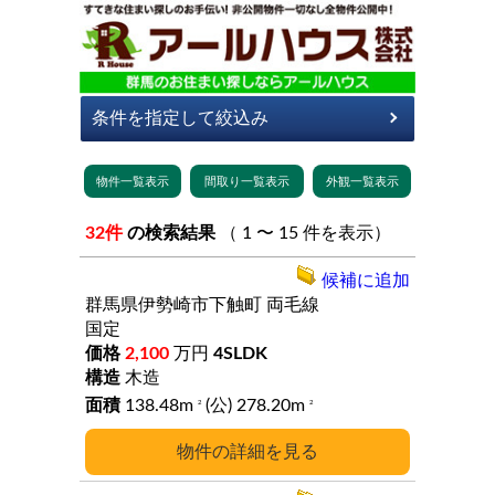
32件
の検索結果
（ 1 〜 15 件を表示）
候補に追加
群馬県伊勢崎市下触町
両毛線
国定
2,100
万円
4SLDK
木造
138.48m
(公) 278.20m
2
2
詳細