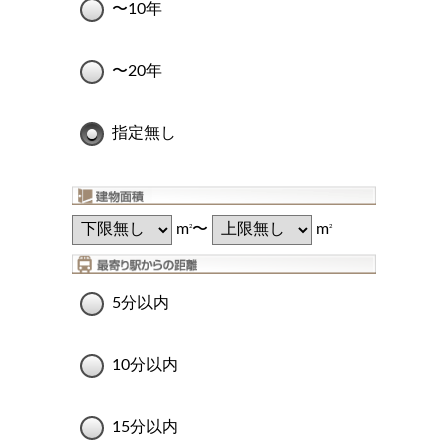
〜10年
〜20年
指定無し
m
〜
m
2
2
5分以内
10分以内
15分以内