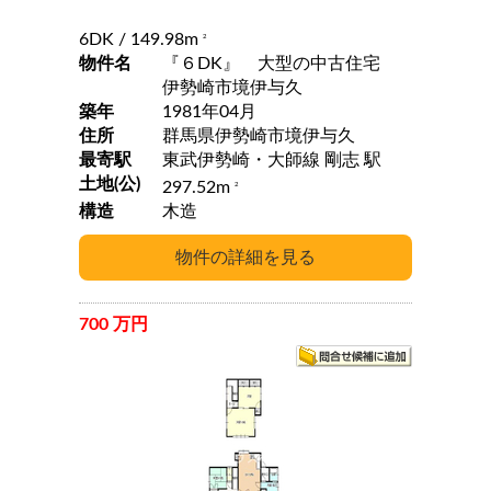
6DK
/ 149.98m
2
物件名
『６DK』 大型の中古住宅
伊勢崎市境伊与久
築年
1981年04月
住所
群馬県伊勢崎市境伊与久
最寄駅
東武伊勢崎・大師線 剛志 駅
土地(公)
297.52m
2
構造
木造
700 万円