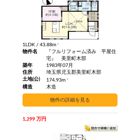
1LDK
/ 43.88m
2
物件名
『フルリフォーム済み 平屋住
宅』 美里町木部
築年
1983年07月
住所
埼玉県児玉郡美里町木部
土地(公)
174.93m
2
構造
木造
1,299 万円