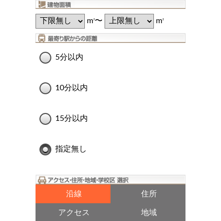
m
〜
m
2
2
5分以内
10分以内
15分以内
指定無し
沿線
住所
アクセス
地域