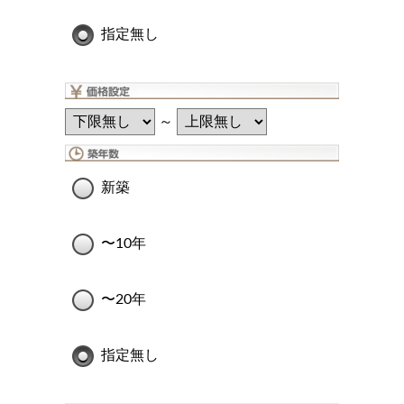
指定無し
～
新築
〜10年
〜20年
指定無し