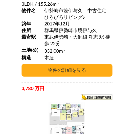
3LDK
/ 155.26m
2
物件名
伊勢崎市境伊与久 中古住宅
ひろびろリビング♪
築年
2017年12月
住所
群馬県伊勢崎市境伊与久
最寄駅
東武伊勢崎・大師線 剛志 駅 徒
歩 22分
土地(公)
332.00m
2
構造
木造
3,780 万円