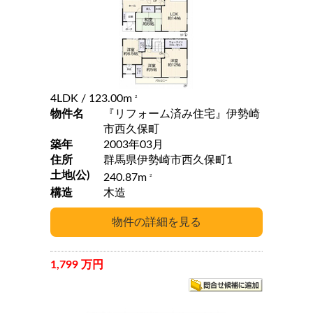
4LDK
/ 123.00m
2
物件名
『リフォーム済み住宅』伊勢崎
市西久保町
築年
2003年03月
住所
群馬県伊勢崎市西久保町1
土地(公)
240.87m
2
構造
木造
1,799 万円