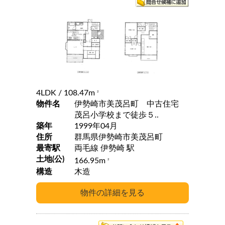
4LDK
/ 108.47m
2
物件名
伊勢崎市美茂呂町 中古住宅
茂呂小学校まで徒歩５..
築年
1999年04月
住所
群馬県伊勢崎市美茂呂町
最寄駅
両毛線 伊勢崎 駅
土地(公)
166.95m
2
構造
木造