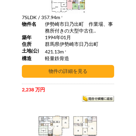
7SLDK
/ 357.94m
2
物件名
伊勢崎市日乃出町 作業場、事
務所付きの大型中古住..
築年
1994年01月
住所
群馬県伊勢崎市日乃出町
土地(公)
421.13m
2
構造
軽量鉄骨造
2,238 万円