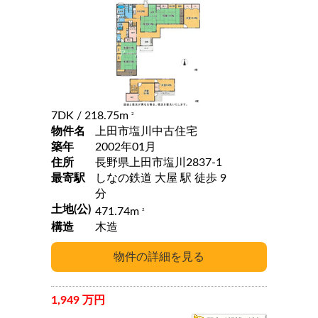
7DK
/ 218.75m
2
物件名
上田市塩川中古住宅
築年
2002年01月
住所
長野県上田市塩川2837-1
最寄駅
しなの鉄道 大屋 駅 徒歩 9
分
土地(公)
471.74m
2
構造
木造
1,949 万円