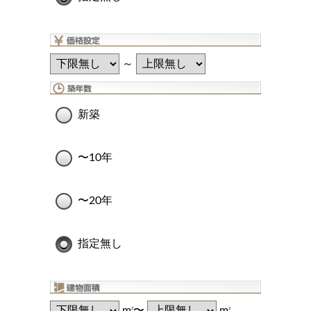
～
新築
〜10年
〜20年
指定無し
m
〜
m
2
2