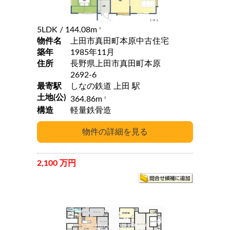
5LDK
/ 144.08m
2
物件名
上田市真田町本原中古住宅
築年
1985年11月
住所
長野県上田市真田町本原
2692-6
最寄駅
しなの鉄道 上田 駅
土地(公)
364.86m
2
構造
軽量鉄骨造
2,100 万円