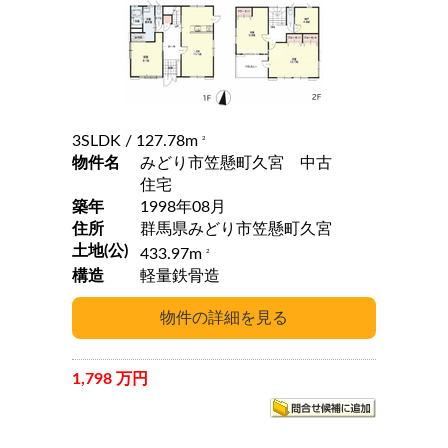
3SLDK
/ 127.78m
2
物件名
みどり市笠懸町久宮 中古
住宅
築年
1998年08月
住所
群馬県みどり市笠懸町久宮
土地(公)
433.97m
2
構造
軽量鉄骨造
1,798 万円