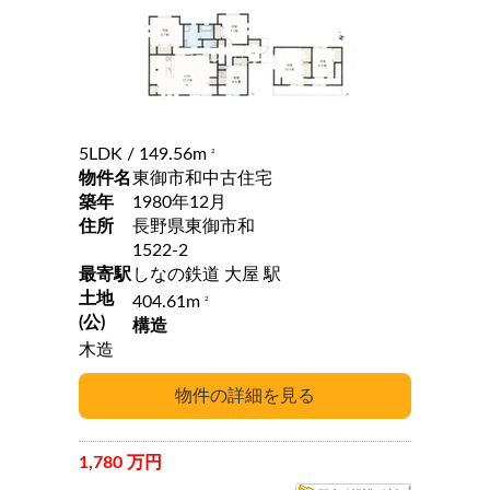
5LDK
/ 149.56m
2
物件名
東御市和中古住宅
築年
1980年12月
住所
長野県東御市和
1522-2
最寄駅
しなの鉄道 大屋 駅
土地
404.61m
2
(公)
構造
木造
1,780 万円