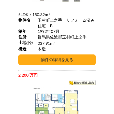
5LDK
/ 150.32m
2
物件名
玉村町上之手 リフォーム済み
住宅 B
築年
1992年07月
住所
群馬県佐波郡玉村町上之手
土地(公)
237.91m
2
構造
木造
2,200 万円