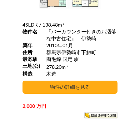
4SLDK
/ 138.48m
2
物件名
『バーカウンター付きのお洒落
な中古住宅』 伊勢崎..
築年
2010年01月
住所
群馬県伊勢崎市下触町
最寄駅
両毛線 国定 駅
土地(公)
278.20m
2
構造
木造
2,000 万円