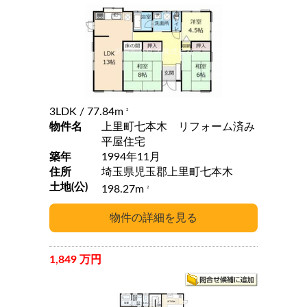
3LDK
/ 77.84m
2
物件名
上里町七本木 リフォーム済み
平屋住宅
築年
1994年11月
住所
埼玉県児玉郡上里町七本木
土地(公)
198.27m
2
1,849 万円