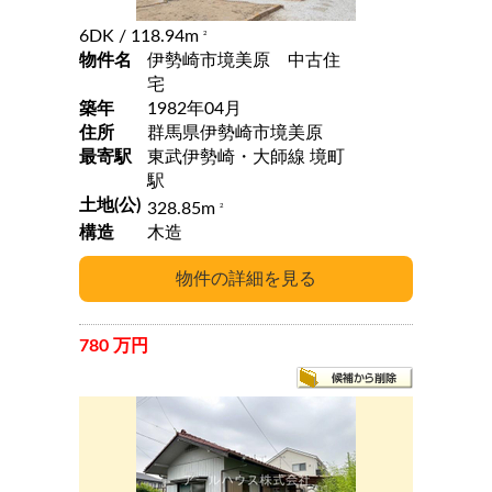
6DK
/ 118.94m
2
物件名
伊勢崎市境美原 中古住
宅
築年
1982年04月
住所
群馬県伊勢崎市境美原
最寄駅
東武伊勢崎・大師線 境町
駅
土地(公)
328.85m
2
構造
木造
780 万円