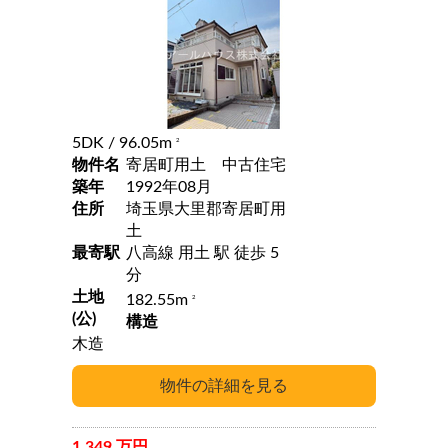
5DK
/ 96.05m
2
物件名
寄居町用土 中古住宅
築年
1992年08月
住所
埼玉県大里郡寄居町用
土
最寄駅
八高線 用土 駅 徒歩 5
分
土地
182.55m
2
(公)
構造
木造
1,349 万円