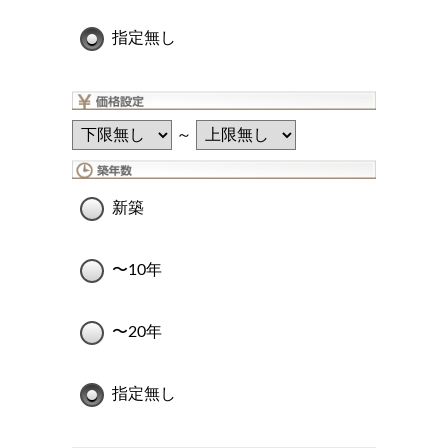
指定無し
～
新築
〜10年
〜20年
指定無し