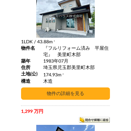
1LDK
/ 43.88m
2
物件名
『フルリフォーム済み 平屋住
宅』 美里町木部
築年
1983年07月
住所
埼玉県児玉郡美里町木部
土地(公)
174.93m
2
構造
木造
1,299 万円