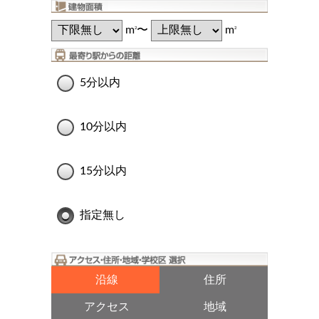
m
〜
m
2
2
5分以内
10分以内
15分以内
指定無し
沿線
住所
アクセス
地域