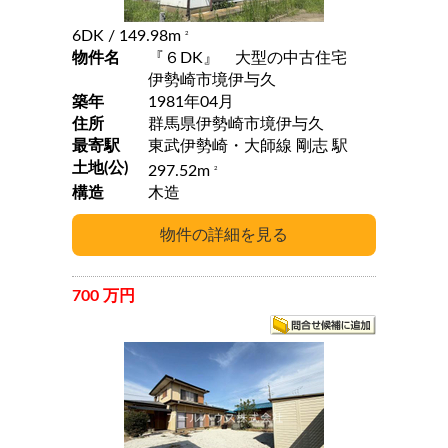
6DK
/ 149.98m
2
物件名
『６DK』 大型の中古住宅
伊勢崎市境伊与久
築年
1981年04月
住所
群馬県伊勢崎市境伊与久
最寄駅
東武伊勢崎・大師線 剛志 駅
土地(公)
297.52m
2
構造
木造
700 万円