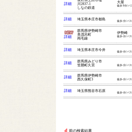
長野県上田市塩
大屋
詳細
川2837-1
徒歩 9分/バ
しなの鉄道
詳細
埼玉県本庄市都島
徒歩-分/バス
群馬県伊勢崎市
伊勢崎
美茂呂町
詳細
徒歩-分/バス
両毛線
詳細
埼玉県本庄市今井
徒歩-分/バス
群馬県みどり市
詳細
笠懸町久宮
徒歩-分/バス
群馬県伊勢崎市
詳細
西久保町3
徒歩-分/バス
詳細
埼玉県熊谷市石原
徒歩-分/バス
前の検索結果