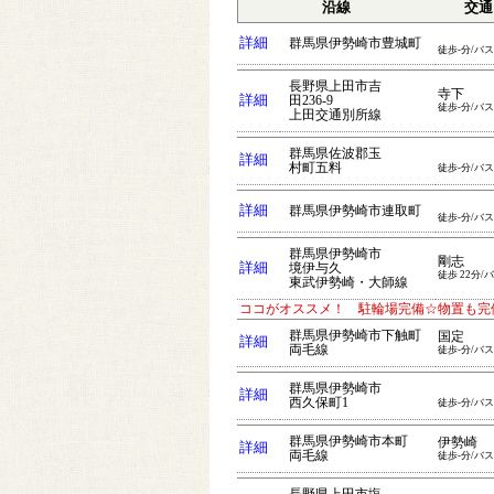
沿線
交通
詳細
群馬県伊勢崎市豊城町
徒歩-分/バス
長野県上田市吉
寺下
詳細
田236-9
徒歩-分/バス
上田交通別所線
群馬県佐波郡玉
詳細
村町五料
徒歩-分/バス
詳細
群馬県伊勢崎市連取町
徒歩-分/バス
群馬県伊勢崎市
剛志
詳細
境伊与久
徒歩 22分/
東武伊勢崎・大師線
ココがオススメ！ 駐輪場完備☆物置も完
群馬県伊勢崎市下触町
国定
詳細
両毛線
徒歩-分/バス
群馬県伊勢崎市
詳細
西久保町1
徒歩-分/バス
群馬県伊勢崎市本町
伊勢崎
詳細
両毛線
徒歩-分/バス