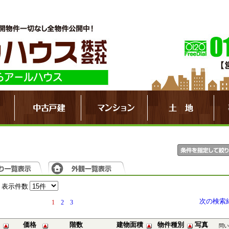
表示件数
次の検索
1
2
3
価格
階数
建物面積
物件種別
写真
問い