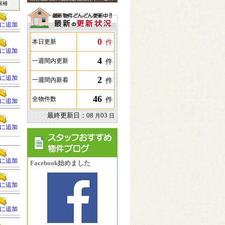
候補
に追加
0
件
本日更新
に追加
4
件
一週間内更新
に追加
2
件
一週間内新着
46
件
全物件数
に追加
最終更新日：
08
03
月
日
に追加
に追加
Facebook始めました
に追加
に追加