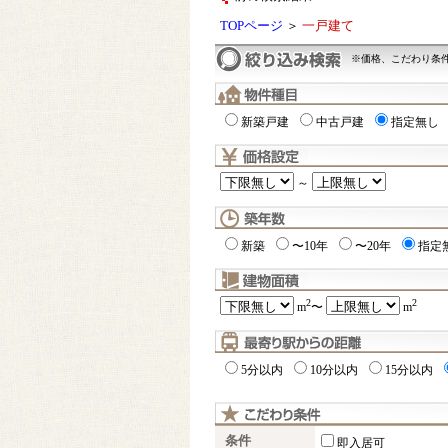
TOPページ
＞
一戸建て
※価格、こだわり条
新築戸建
中古戸建
指定無し
～
新築
〜10年
〜20年
指定
2
2
m
〜
m
5分以内
10分以内
15分以内
条件
即入居可