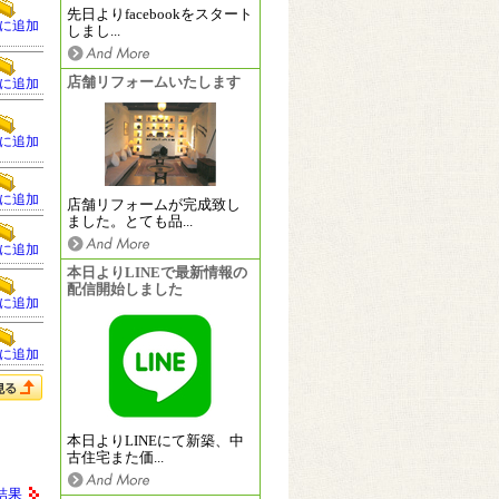
先日よりfacebookをスタート
に追加
しまし...
店舗リフォームいたします
に追加
に追加
に追加
店舗リフォームが完成致し
ました。とても品...
に追加
本日よりLINEで最新情報の
配信開始しました
に追加
に追加
本日よりLINEにて新築、中
古住宅また価...
結果