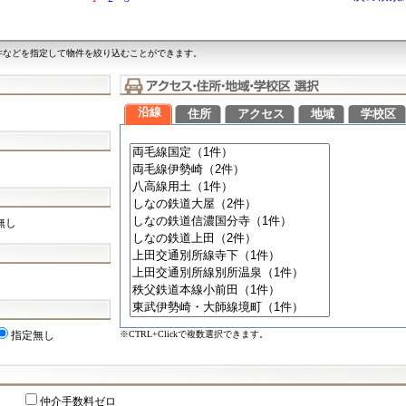
件などを指定して物件を絞り込むことができます。
沿線
住所
アクセス
地域
学校区
無し
※CTRL+Clickで複数選択できます。
指定無し
仲介手数料ゼロ