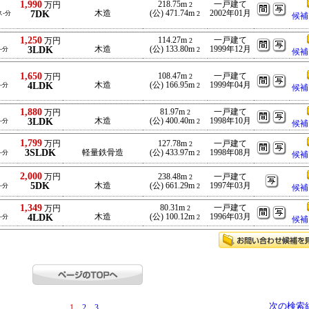
1,990
218.75m
一戸建て
万円
2
7DK
木造
(公) 471.74m
2002年01月
ス-分
2
候補
1,250
114.27m
一戸建て
万円
2
3LDK
木造
(公) 133.80m
1999年12月
-分
2
候補
1,650
108.47m
一戸建て
万円
2
4LDK
木造
(公) 166.95m
1999年04月
-分
2
候補
1,880
81.97m
一戸建て
万円
2
3LDK
木造
(公) 400.40m
1998年10月
-分
2
候補
1,799
万円
127.78m
一戸建て
2
3SLDK
軽量鉄骨造
(公) 433.97m
1998年08月
-分
2
候補
2,000
万円
238.48m
一戸建て
2
5DK
木造
(公) 661.29m
1997年03月
-分
2
候補
1,349
80.31m
一戸建て
万円
2
4LDK
木造
(公) 100.12m
1996年03月
-分
2
候補
次の検索
1
2
3