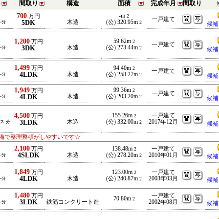
間取り
構造
面積
完成年月
間取り
700
-m
万円
2
一戸建て
5DK
木造
(公) 320.95m
-分
2
候補
1,200
59.62m
万円
2
一戸建て
3DK
木造
(公) 273.44m
-分
2
候補
1,499
万円
94.40m
2
一戸建て
4LDK
木造
(公) 258.27m
-分
2
候補
1,949
99.36m
万円
2
一戸建て
4LDK
木造
(公) 203.20m
-分
2
候補
4,500
155.26m
一戸建て
万円
2
3LDK
木造
(公) 332.00m
2017年12月
バス-分
2
候補
備で整理整頓がしやすいです☆
2,100
万円
138.48m
一戸建て
2
4SLDK
木造
(公) 278.20m
2010年01月
-分
2
候補
1,849
万円
123.00m
一戸建て
2
4LDK
木造
(公) 240.87m
2003年03月
-分
2
候補
1,480
万円
一戸建て
70.80m
2
3LDK
鉄筋コンクリート造
2002年08月
-分
候補