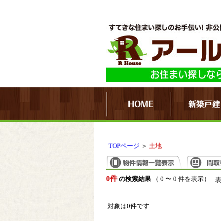
TOPページ
＞
土地
0件
の検索結果
（ 0 〜 0 件を表示）
対象は0件です