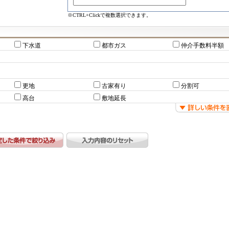
※CTRL+Clickで複数選択できます。
下水道
都市ガス
仲介手数料半額
更地
古家有り
分割可
高台
敷地延長