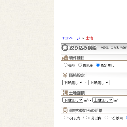
TOPページ
＞
土地
※価格、こだわり条
売地
借地権
指定無し
～
2
2
m
〜
m
5分以内
10分以内
15分以内