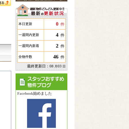
0
件
本日更新
4
件
一週間内更新
2
件
一週間内新着
46
件
全物件数
最終更新日：
08
03
月
日
Facebook始めました