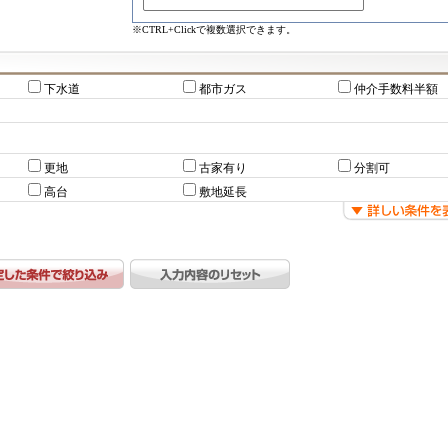
※CTRL+Clickで複数選択できます。
下水道
都市ガス
仲介手数料半額
更地
古家有り
分割可
高台
敷地延長