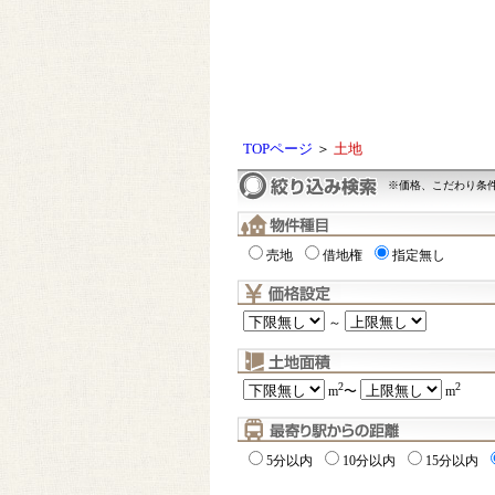
TOPページ
＞
土地
※価格、こだわり条
売地
借地権
指定無し
～
2
2
m
〜
m
5分以内
10分以内
15分以内