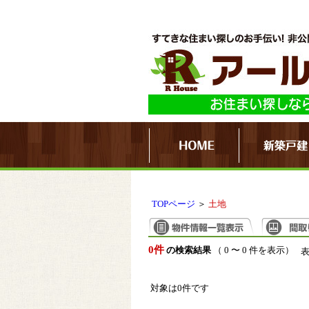
TOPページ
＞
土地
0件
の検索結果
（ 0 〜 0 件を表示）
対象は0件です