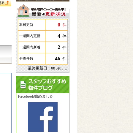
0
件
本日更新
4
件
一週間内更新
2
件
一週間内新着
46
件
全物件数
最終更新日：
08
03
月
日
Facebook始めました