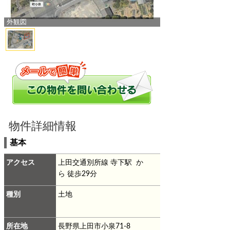
外観図
物件詳細情報
基本
アクセス
上田交通別所線 寺下駅 か
ら 徒歩29分
種別
土地
所在地
長野県上田市小泉71-8