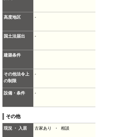
高度地区
-
国土法届出
-
建築条件
その他法令上
-
の制限
設備・条件
-
その他
現況 ・ 入居
古家あり ・ 相談