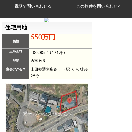
電話で問い合わせる
住宅用地
550万円
価格
土地面積
400.00m
2
( 121坪 )
現況
古家あり
主要アクセス
上田交通別所線 寺下駅 から 徒歩
29分