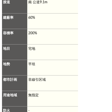
接道
南 公道9.1m
建蔽率
60%
容積率
200%
地目
宅地
地勢
平坦
都市計画
非線引区域
用途地域
無指定
防火
-