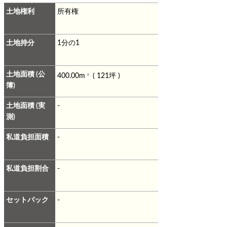
土地権利
所有権
土地持分
1分の1
土地面積 (公
400.00m
( 121坪 )
2
簿)
土地面積 (実
-
測)
私道負担面積
-
私道負担割合
-
セットバック
-