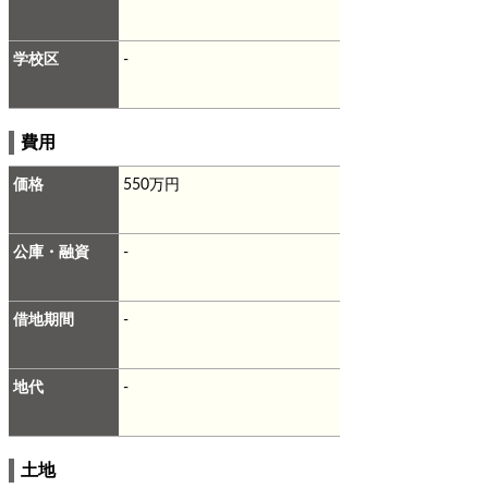
学校区
-
費用
価格
550万円
公庫・融資
-
借地期間
-
地代
-
土地